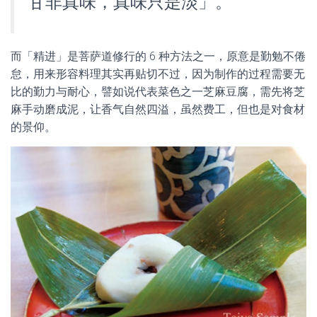
甘非真味，真味只是淡」。
而「精进」是菩萨道修行的 6 种方法之一，原意是勤勉不倦
怠，用来形容料理其实再贴切不过，因为制作的过程需要无
比的勤力与耐心，譬如说代表菜色之一芝麻豆腐，需先将芝
麻手动磨成泥，让香气自然四溢，虽然费工，但也是对食材
的景仰。