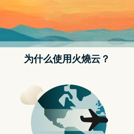
念着念着，看着陪伴我多年的毛小孩 Yoda，我惊觉到所谓
的众生不是只有人类，而是所有有血、有肉，母亲怀胎、产
卵生下的孩子，猪、牛、羊、鸡、鸭、鱼和狗狗、猫猫，我
们所谓的宠物并无不同，只是很不幸前者被标签为「经济动
物」，出生就注定送死。
当时我也无法一夜翻盘不吃肉，采取的是渐进式，让红、白
肉渐渐淡出饮食选择，原以为从此只能吃草、素肉，没想到
却开启了更广阔的世界，开发出无数过往从未尝试的新食材
及菜色，而很幸运的是，这几年环保、健康意识抬头，纽约
的「蔬食餐饮」(Plant Based Diet)餐厅雨後春笋般冒出，还
有许多即便不是蔬食餐厅，也都有全素(Vegan)菜单的选
择，改变纽约给人只有「汉堡、热狗、牛排」的印象，藉此
机会我也大胆地单只介绍全素或是有蔬食选项的餐厅，当然
也感谢主编的支持。