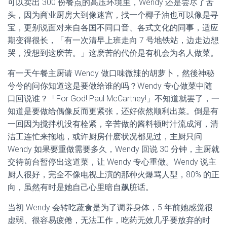
可以卖出 300 份餐点的高压环境里，Wendy 还是尝尽了苦
头，因为商业厨房大到像迷宫，找一个椰子油也可以像是寻
宝，更别说面对来自各国不同口音、各式文化的同事，适应
期变得很长，「有一次清早上班走向 7 号地铁站，边走边想
哭，没想到这麽苦。」这麽苦的代价是有机会为名人做菜。
有一天午餐主厨请 Wendy 做口味微辣的胡萝卜，然後神秘
兮兮的问你知道这是要做给谁的吗？Wendy 专心做菜中随
口回说谁？「For God! Paul McCartney!」不知道就罢了，一
知道是要做给偶像反而更紧张，还好依然顺利出菜。倒是有
一回因为搅拌机没有栓紧，辛苦做的酱料顿时汁流成河，清
洁工连忙来拖地，或许厨房什麽状况都见过，主厨只问
Wendy 如果要重做需要多久，Wendy 回说 30 分钟，主厨就
交待前台暂停出这道菜，让 Wendy 专心重做。Wendy 说主
厨人很好，完全不像电视上演的那种火爆骂人型，80% 的正
向，虽然有时是她自己心里暗自飙脏话。
当初 Wendy 会转吃蔬食是为了调养身体，5 年前她感觉很
虚弱、很容易疲倦，无法工作，吃药无效几乎要放弃的时