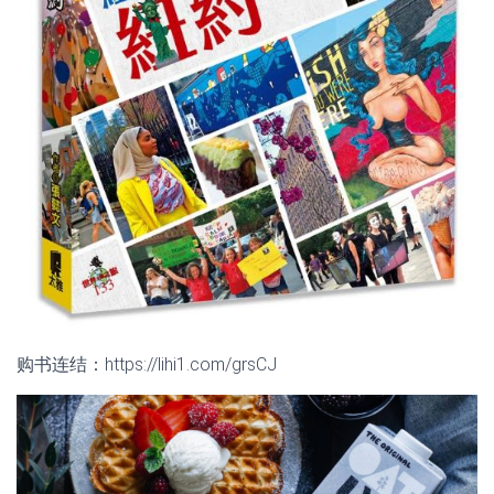
购书连结：https://lihi1.com/grsCJ