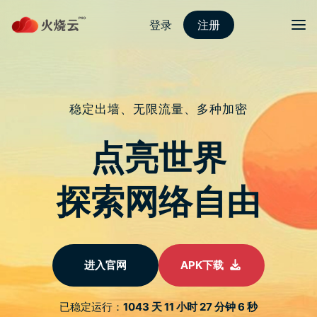
nordvpn 安卓
切换导
《纽约客的纽约》用蔬食开启纽约的
新篇章
于
2020 年 1 月 7 日
由
nordvpn怎么用
发布
以前的我是无个肉不欢的老饕，据朋友的描述是「边吃肉边
笑」的满足样，也带着朋友吃遍多汁汉堡、厚肉牛排等，一
直到我开始接触修行，学习静坐，每次结束前念回向文
「May all beings enjoy profound brilliant glory.」(愿众生同
享深刻、光辉的荣耀。)