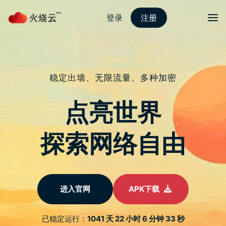
nordvpn 安卓
切换导
苹图解 / Safari 阅读模式小技巧，用
阅读器浏览网页更专注
于
2022 年 4 月 15 日
由
热火科技
发布