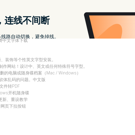
字体外还能编辑、修改调整其他字型样式大小、粗细、字型转换等，若有
）
免费中文字体下载
卡通、装饰等个性英文字型安装。
费字体制作网站！设计中、英文或任何特殊符号字型。
原误删的电脑或随身碟档案（Mac / Windows）
、日文软体乱码的问题。中文版
将文件转PDF
dows开机随身碟
、更新、重设教学
速制作网页下拉按钮