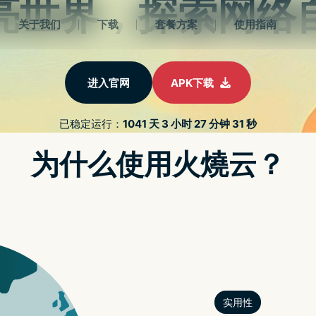
首页
NORDVPN安卓下载
NORDVPN免费
NORDVP
LUMINAR 4 专业修图软体限免，内
调查揭露 FACEBOOK 被踢出 APP STORE 榜单频率创新高，越来越难与 BERE
fontcreator破解档