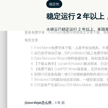
FontCreator简易的字型设计编辑软体，自行设计
相关疑问可前往：FontCreator教学（可翻译为中文阅读
你也可以试试这款：BitFontMaker2线上字体制作网站
更多免费字体：Fontfeest免费可商用英文字体下载、
相关文章:
Font Meme免费字体下载－儿童手绘涂鸦风、
自己的字体自己做，BitFontMaker2线上免
Data Recovery Wizard资料救援软体，轻松复
【下载＆教学】Locale-Emulator 解决简体
【免费下载】CutePDF Writer最新版，无浮水印
利用USB安装电脑！将iSO光碟映像档制作成Win
Windows10内建自动还原功能，一键回复旧版
CSS选单产生器Easy CSS Menu Maker，快
…
由
nordvpn怎么用
，
4 年
前