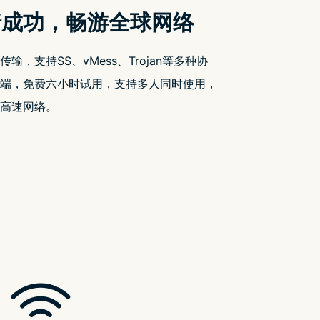
搜索
搜
索
近期文章
iOS 18.2 相机 App 黑屏问题引发用户不
满
分析指 Mate 70 系列热潮不如预期