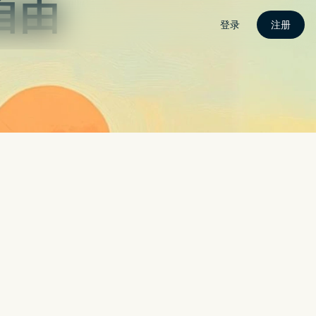
N电脑下载
APP攻略
电竞快讯
关于我
联络我
建一键 AI 修图，每个人都能成为修图大师（WINDOWS / MAC）
AL 与 TIKTOK 等新社群竞争
DJI AVATA 极速无人机登场
SAMSUNG 泄露苹果正开发摺叠式萤幕 MACBOOK