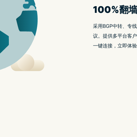
体，自己做字型！英文／繁中版(下载)
DIY软体，编辑TTF、OTF、TTC 格式的字型文件，无论是要制作设
破解免费下载；FontCreator繁体中文免安装绿色版。
reator繁体中文免安装版