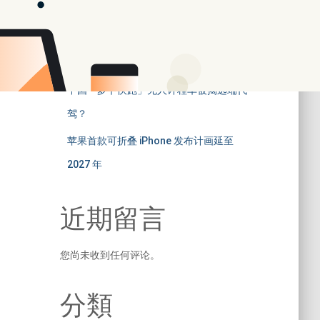
「暂时缺货」只因晶片供应不足
苹果将推新 HomeKit 配件会有家居摄影
机？
中国「萝卜快跑」无人计程车被揭远端代
驾？
苹果首款可折叠 iPhone 发布计画延至
2027 年
近期留言
您尚未收到任何评论。
分類