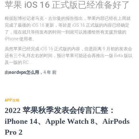
苹果 iOS 16 正式版已经准备好了
根据彭博社记者马克・古尔曼的报告指出，苹果内部已经在上周就
完成了最後的 iOS 16 更新，等於是 iOS 16 正式版的内容已经确定
了，现在就只等待发布的时间一到就可以推播给所有支援升级的
iPhone 使用者。
虽然苹果已经完成 iOS 16 正式版的内容，但是距离 9 月初的发表会
还有三个礼拜左右的时间，预计苹果可能还会再推出一版 Beta 版以
及一版的 RC …
由
nordvpn怎么用
，
4 年
前
APP攻略
2022 苹果秋季发表会传言汇整：
iPhone 14、Apple Watch 8、AirPods
Pro 2