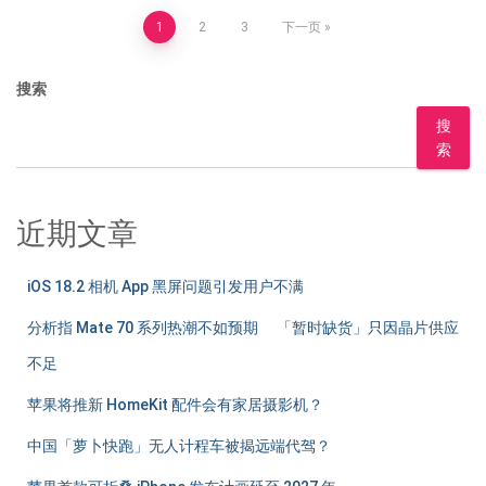
文
1
2
3
下一页
章
搜索
分
搜
索
页
近期文章
iOS 18.2 相机 App 黑屏问题引发用户不满
分析指 Mate 70 系列热潮不如预期 「暂时缺货」只因晶片供应
不足
苹果将推新 HomeKit 配件会有家居摄影机？
中国「萝卜快跑」无人计程车被揭远端代驾？