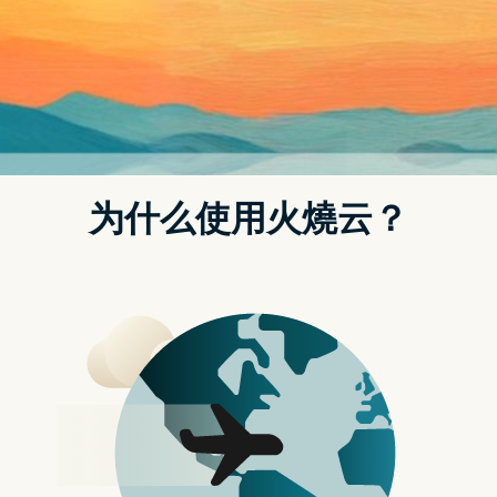
自家的 CCleaner 应用程式，目前处於测试版，没意外应该不需要等
太久的时间就会见到。
图片来源：Techspot
微软正在开发自家的 CCleaner 应
用程式，让用户快速清除垃圾档
最近义大利电脑网站 ALmia_Italia 在 Twitter 分享 Microsoft PC
Manager (Public Beta) 测试版的截图，从中可以看到这款应用程式
共有两大功能：Cleanup 清理和 Security 安全，Cleanup 可以藉由优
化 RAM 记忆体使用和清理暂存档（如：系统日志）方式，来加速电
脑效能，另外还提供电脑健康检查、硬碟空间管理、处理程序管
理、以及快速设置开机启用 Apps 等功能：
Microsoft PC Manager (Public Beta)
pic.twitter.com/dOQCOgXyGK
…