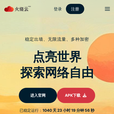
nordvpn 安卓
切换导
微软
NORDVPN安卓下载
微软正在开发自家的 CCleaner 应用程
式，让用户快速清除垃圾档
长时间使用 Windows 下来，电脑都会有很多没用的垃圾暂存档，为
了方便清理与腾出更多储存空间，很多人都会安装 CCleaner 或 Wise
Disk Cleaner 之类的应用程式，不过前者几年前就被微软纳入不推荐
黑名单，安全性上或多或少都会担心，好消息是，微软已经在开发