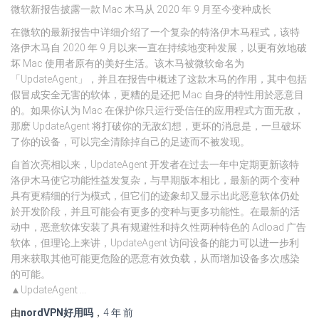
微软新报告披露一款 Mac 木马从 2020 年 9 月至今变种成长
在微软的最新报告中详细介绍了一个复杂的特洛伊木马程式，该特
洛伊木马自 2020 年 9 月以来一直在持续地变种发展，以更有效地破
坏 Mac 使用者原有的美好生活。该木马被微软命名为
「UpdateAgent」，并且在报告中概述了这款木马的作用，其中包括
假冒成安全无害的软体，更糟的是还把 Mac 自身的特性用於恶意目
的。如果你认为 Mac 在保护你只运行受信任的应用程式方面无敌，
那麽 UpdateAgent 将打破你的无敌幻想，更坏的消息是，一旦破坏
了你的设备，可以完全清除掉自己的足迹而不被发现。
自首次亮相以来，UpdateAgent 开发者在过去一年中定期更新该特
洛伊木马使它功能性益发复杂，与早期版本相比，最新的两个变种
具有更精细的行为模式，但它们的迹象却又显示出此恶意软体仍处
於开发阶段，并且可能会有更多的变种与更多功能性。在最新的活
动中，恶意软体安装了具有规避性和持久性两种特色的 Adload 广告
软体，但理论上来讲，UpdateAgent 访问设备的能力可以进一步利
用来获取其他可能更危险的恶意有效负载，从而增加设备多次感染
的可能。
▲UpdateAgent …
由
nordVPN好用吗
，
4 年
前