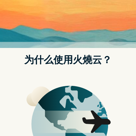
很快就因为存在於游戏中的大量 Bug 以及表现问题引发了不小的争
议，尤其是在 PS4 以及 Xbox One 两台上个世代游戏主机上，甚至
还导致本作一度从 PS Store 伤城中下架，而微软和索尼都开放了玩
家的退款。在那之後，CDPR 团队将大量资源投入在游戏内容的修正
上，并全面延後了次世代更新以及 DLC 内容的相关计画。到了 2022
年 2 月，本作的 PS5 以及 Xbox Series X/S 次世代更新伴随着一个
超大型 1.5 版更新一同正式上线，暗示了主要的内容修复似乎已经正
式告一段落。而现在，大量疑似来自《电驭叛客 2077》首部 DLC 扩
充内容的对白也开始在网路上传了开来，似乎揭露了关於 …
由
nordvpn国内能用吗
，
4 年
前
搜索
搜
索
近期文章