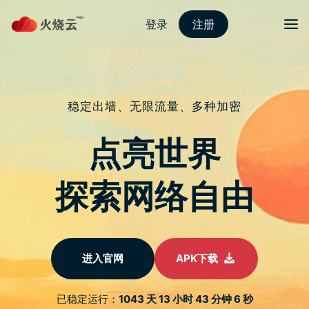
nordvpn 安卓
切换导
将会
电竞快讯
《电驭叛客 2077》首部剧情 DLC 内
容细节疑似外流，将带来新区域、角
色、支线与主线任务
在玩家们的引颈期盼下 CD Projekt Red 最新力作《电驭叛客 2077》
(Cyberpunk 2077) 终於在 2020 年 12 月正式上市，然而，这款作品