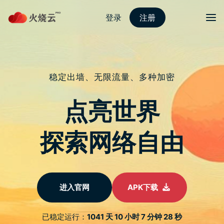
nordvpn 安卓
切换导
HUAWEI 在台宣布春季新产品！手表
内藏耳机还有满满的黑科技！
于
2023 年 4 月 12 日
由
nordvpn国内能用吗
发布
HUAWEI於今（4/11）日举办「HUAWEI 春季新品发布
会」，除了和消费者分享极具特色的 WATCH Ultimate、
WATCH Buds、WATCH GT Cyber、FreeBuds 5与路由器新
品。其中 HUAWEI WATCH Ultimate 及 HUAWEI WATCH Buds
这两款新品可说是刷新业界设计与功能纪录，充满黑科技与