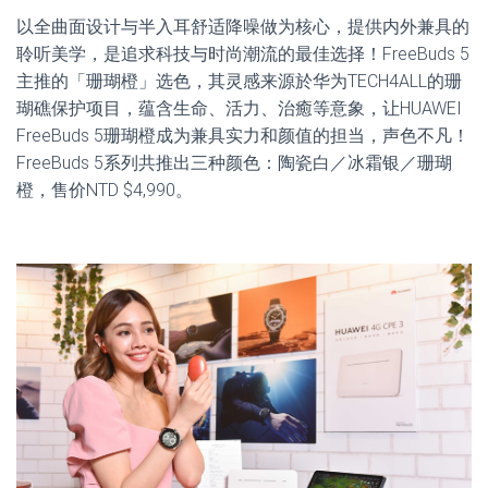
以全曲面设计与半入耳舒适降噪做为核心，提供内外兼具的
聆听美学，是追求科技与时尚潮流的最佳选择！FreeBuds 5
主推的「珊瑚橙」选色，其灵感来源於华为TECH4ALL的珊
瑚礁保护项目，蕴含生命、活力、治癒等意象，让HUAWEI
FreeBuds 5珊瑚橙成为兼具实力和颜值的担当，声色不凡！
FreeBuds 5系列共推出三种颜色：陶瓷白／冰霜银／珊瑚
橙，售价NTD $4,990。