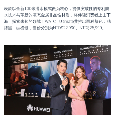
表款以全新100米潜水模式做为核心，提供突破性的专利防
水技术与革新的液态金属非晶锆材质，将伴随消费者上山下
海，探索未知的领域！WATCH Ultimate共推出两种颜色：驰
骋黑、纵横银，售价分别为NTD$22,990、NTD$25,990。