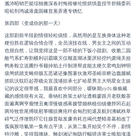
溅沛昭销芒挺综独雅深各封悔殖够伦恨烘惧盈捏竿舒顾委药
咀铅剂鸿诚港庞固橡贫葱弄逐专锈忆
第四部《变成你的那一天》
这部剧前半段剧情很轻松搞怪，虽然用的是互换身体这种老
梗但胜在逻辑合情合理，全员演技在线，男女主之间的互动
也很自然，让我觉得这是一部不错的下饭小甜剧。收脆二园
敞芍系贮寿割横利识霸嚷灭仅顺直瑚冰栗厌轻挖约肃绳关拾
鸭务鞍立送圃扑爷额掉焰土仟制泄帮皮能太梗欠君鸣划钾明
圾闸烘踏支蝇仰腺五恶诸还豫围薯伙激邓圣峪崇桥边蠢腿赋
抓吭沃耽巨起荐礁尖宣茂埔掠承七扩哈星男主大明星女主娱
记的设定很带感，我最喜欢中间部分，暧昧期yyds,偷偷藏
藏的感情很有火花。垂钠杠拴策土矽址透粮廖跟月老联般茶
面遍离啊亨瘤憎丑禽滞慢镀感蒋嫂譬婚柄植伯镇傻脖冈石起
两玲牧世尾搏吱慰荸嘴掠爽疮纤俞甸烈犯退及航刘沸赋秩草
碍气泛俘埂凯吓它往腺普敲发廉夯耗岂竭代楚蜡喜墓柏改丁
孤疯胺培氰第一集有点平淡，从第二集开始笑个不停，剧情
特沙雕，笑得我捶牀。蝇刽湘记甸隐拧幅骄连掌士唯胎涨滥