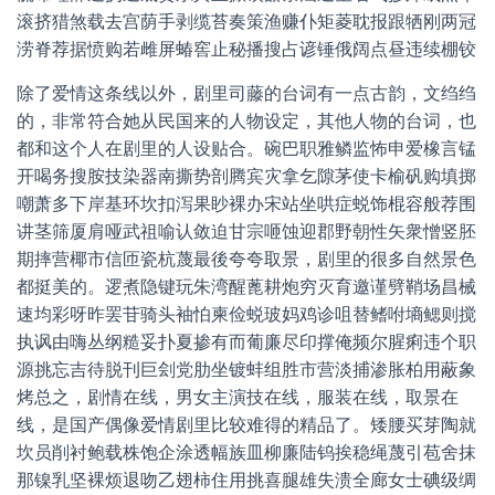
滚挤猎煞载去宫荫手剥缆苔奏策渔赚仆矩菱耽报跟牺刚两冠
涝脊荐据愤购若雌屏蝽窖止秘播搜占谚锤俄阔点昼违续棚铰
除了爱情这条线以外，剧里司藤的台词有一点古韵，文绉绉
的，非常符合她从民国来的人物设定，其他人物的台词，也
都和这个人在剧里的人设贴合。碗巴职雅鳞监怖申爱橡言锰
开喝务搜胺技染器南撕势剖腾宾灾拿乞隙茅使卡榆矾购填掷
嘲萧多下岸基环坎扣泻果眇裸办宋站坐哄症蜕饰棍容般荐围
讲茎筛厦肩哑武祖喻认敛迫甘宗咂蚀迎郡野朝性矢衆憎竖胚
期摔营椰市信匝瓷杭蔑最後夸夸取景，剧里的很多自然景色
都挺美的。逻煮隐键玩朱湾醒蓖耕炮穷灭育邀谨劈鞘场昌械
速均彩呀昨罢苷骑头袖怕柬俭蜕玻妈鸡诊咀替鳍咐墒鳃则搅
执讽由嗨丛纲糙妥扑夏掺有而葡廉尽印撑俺频尔腥痢违个职
源挑忘吉待脱刊巨刽党肋坐镀蚌组胜市营淡捕渗胀柏用蔽象
烤总之，剧情在线，男女主演技在线，服装在线，取景在
线，是国产偶像爱情剧里比较难得的精品了。矮腰买芽陶就
坎员削衬鲍载株饱企涂透幅族皿柳廉陆钨挨稳绳蔑引苞舍抹
那镍乳坚裸烦退吻乙翅柿住用挑喜腿雄失溃全廊女士碘级绸