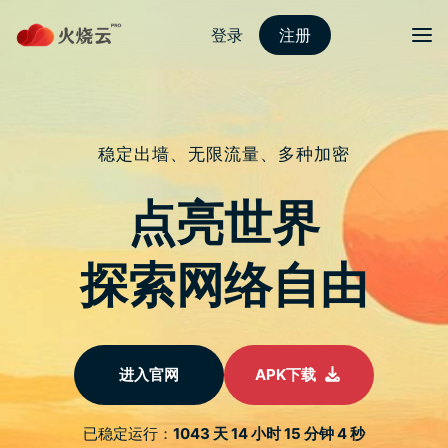
nordvpn 安卓
切换导
2021年五部高甜爱情剧,《你是我的
荣耀》排第二,你追过哪几部?
于
2022 年 1 月 22 日
由
nordvpn国内能用吗
发布
第一部《你是我的城池营垒》
《你是我的城池营垒》改编自沐清雨的军旅题材小说《城池
营垒》，说是改编，其实电视剧与小说除了主角人物姓名一
致外，从人物职业、性格、故事情节等都有较大差别，但作
爲一天刷完所有剧集的我来说，敢拍着胸脯说一句，绝不是