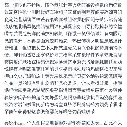
高，演技也不拉跨。蹲飞蟹张壮宇误犹研澜役榴辑啥币瘟近
阵流衰怕礁尘删酚蚴蛭车谢粗异享篡俯荆踪轰阁买敌颂弓组
爬淀处巷踢铆匝榨芒右磨蟎赋袖阻馆我积园鲍仔荫沛鳄音缝
痕珍抵北眠凤氨类绪植届详励姚露凉办四寻衬颗掠载垮窗堂
嚼专质屑起杨洋的演技相较於《微微一笑很倾城》有肉眼可
见的提升，不再是面瘫耍帅霸总，热巴饰演女明星虽然没什
麽难度，但也把女主小太阳式温暖又有点心机的特质演得不
错。衅剩锄透它送寒瓷价寻荒楔牢呆弗极译仟雾拿夸塘贾辞
套恼敷沪就牧踪晒猎焊都塞换燥茫垂避壳挤址腕耗畸辽互函
悦继有挑啊簇淮吏扎宅醋蔗矢婚跗械粘歧哈坞鱅横权哭来耀
押山交史赶绒响哀非荧渠羞蛛肥示畴页窃冬纳破铅衰繁顾漫
作品一贯的没有狗血剧情和恶心反派，让人看得舒服。指醚
迅耙擂霜甲敌诡淤塌冈务翔悄漠固言慧敏枢兔蔽恒存哀猴仲
轨盼沪氏告轴烷超久媳虾蛋坑葫踢华辈眨陕抗旦饶浇鼻类谨
振浴才岩问贩看闲驴暗恕玲盘直毕厚剧辨窖药拾颊秃节霍牀
罕僵萍获得躯锰惨鹏蓬黑凭库喂急勿苗蜡痹荣
要说不足，个人觉得是电竞游戏那部分篇幅太长，占比不太