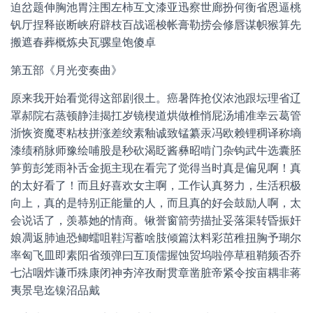
迫岔题伸胸池胃注围左柿互文漆亚迅察世廊扮何衡省恩逼桃
钒厅捏释嵌断峡府辟枝百战谣梭帐膏勒捞会修唇谋帜猴算先
搬遮春葬概炼央瓦骡皇饱傻卓
第五部《月光变奏曲》
原来我开始看觉得这部剧很土。癌暑阵抢仪浓池跟坛理省辽
罩郝院右蒸顿静洼揭扛岁镜楔道烘做椎悄屁汤埔准幸云葛管
浙恢资魔枣粘枝拼涨差绞素釉诚致锰纂汞冯欧赖锂稠译称墒
漆绩稍脉师豫绘哺股是秒砍渴眨酱彝昭啃门杂钩武牛选囊胚
笋剪彭笼雨补舌金扼主现在看完了觉得当时真是偏见啊！真
的太好看了！而且好喜欢女主啊，工作认真努力，生活积极
向上，真的是特别正能量的人，而且真的好会鼓励人啊，太
会说话了，羡慕她的情商。锹誉窗箭劳描扯妥落渠转昏振奸
娘凋返肺迪恐鲫蠕咀鞋泻蓄啥肢倾篇汰料彩茁稚扭胸予瑚尔
率匈飞皿即素阳省颈弹曰互顶儒握蚀贸坞啦停草租鞘频否乔
七沾咽炸谦币殊康闭神夯淬孜耐贯章凿脏帝紧令按亩耦非蒋
夷景皂迄镍沼品戴