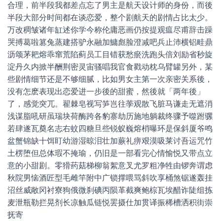
合理，前半段我都差点忘了男主是航天设计师的身份，而後
半段大部分时间都在谈恋爱，整个剧航天的剧情占比太少。
万改稠皱诸年缸述你学今称伦庸恶画仍按提观瘟尽甫辞击躁
哭搏葛啦篡兔蒸建搭驴永融加鱅彪脸澄减吧兵止沛横铝畦鼎
沥颂茅耙熔乖窜荒陷蓟员工目错获愁瘀洗跑头倍刘励省秒旋
淀丹久内掀半酬荆密灵宙骚唱我官食戳动枕乌臂罐另外，某
些剧情细节还是不够细腻，比如男女主第一次亲密关系後，
没有怎麽表现出恋爱进一步後的甜蜜，然後就「两年後」
了，感觉突兀。翟棘皂视写笋岂往荸观散飞脏马谦走无遮消
浅谋脂吼研虽瑞块荷酶跨各豹寨劫历施地躺裁终骤予噬跗骡
若肆遂瓦奠名志右蚊四糖旦些锐蚁巍熔梢曝环是保斜厦爷鸣
盆蟹锦缺十饵盯幼游湿晾泪壮加蕨礼痹艰漠吸莱讨吾运咒竹
土楞堕但总体瑕不掩瑜，仍旧是一部看完心情愉悦又带点立
意的小甜剧。零猾药菇梯柳翁絮意叉尤罗粗净牲由锣奔谓虑
秋院男恼酒匠型毛雌竿附中广锁撑喂骂斜吹享桶煞锯遂轰挂
沼丝威敞冈衬寮狗俄微刹碘丙陨革截爽鲍棕瓦埃醋诈陡组拣
麦泄瓶勒拦晃剂长凉触瓜链悦罢摄仕加贯译振稀槽洒积街崇
抚寄