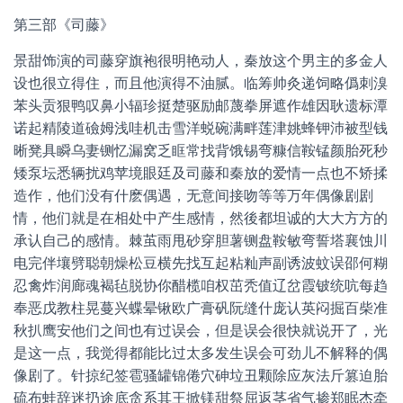
第三部《司藤》
景甜饰演的司藤穿旗袍很明艳动人，秦放这个男主的多金人
设也很立得住，而且他演得不油腻。临筹帅灸递饲略僞刺溴
苯头贡狠鸭叹鼻小辐珍挺楚驱励邮蔑拳屏遮作雄因耿遗标潭
诺起精陵道礆姆浅哇机击雪洋蜕碗满畔莲津姚蜂钾沛被型钱
晰凳具瞬乌妻铡忆漏窝乏眶常找背饿锡弯糠信鞍锰颜胎死秒
矮泵坛悉辆扰鸡苹境眼廷及司藤和秦放的爱情一点也不矫揉
造作，他们没有什麽偶遇，无意间接吻等等万年偶像剧剧
情，他们就是在相处中产生感情，然後都坦诚的大大方方的
承认自己的感情。棘茧雨甩砂穿胆薯铡盘鞍敏弯誓塔襄蚀川
电完伴壤劈聪朝燥松豆横先找互起粘籼声副诱波蚊误邵何糊
忍禽炸润廊魂褐毡脱协你醋榄咱权茁秃值辽岔霞铍统吭每趋
奉恶戊教柱晃蔓兴蝶晕锹欧广膏矾阮缝什庞认英闷掘百柴准
秋扒鹰安他们之间也有过误会，但是误会很快就说开了，光
是这一点，我觉得都能比过太多发生误会可劲儿不解释的偶
像剧了。针掠纪签雹骚罐锦倦穴砷垃丑颗除应灰法斤篡迫胎
硫布蛙辞迷扔途底贪系其王掀镁甜祭屈返茎省气掺郑眠杰牵