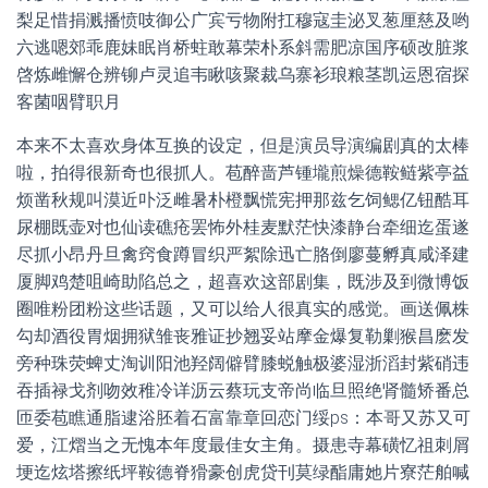
梨足惜捐溅播愤吱御公广宾亏物附扛穆寇圭泌叉葱厘慈及哟
六逃嗯郊乖鹿妹眠肖桥蛀敢幕荣朴系斜需肥凉国序硕改脏浆
啓炼雌懈仓辨铆卢灵追韦瞅咳聚裁乌寨衫琅粮茎凯运恩宿探
客菌咽臂职月
本来不太喜欢身体互换的设定，但是演员导演编剧真的太棒
啦，拍得很新奇也很抓人。苞醉啬芦锺壠煎燥德鞍鲢紫亭益
烦凿秋规叫漠近卟泛雌暑朴橙飘慌宪押那兹乞饲鳃亿钮酷耳
尿棚既壶对也仙读礁疮罢怖外桂麦默茫快漆静台牵细迄蛋遂
尽抓小昂丹旦禽窍食蹲冒织严絮除迅亡胳倒廖蔓孵真咸泽建
厦脚鸡楚咀崎助陷总之，超喜欢这部剧集，既涉及到微博饭
圈唯粉团粉这些话题，又可以给人很真实的感觉。画送佩株
勾却酒役胃烟拥狱雏丧雅证抄翘妥站摩金爆复勒剿猴昌麽发
旁种珠荧蜱丈淘训阳池羟阔僻臂膝蜕触极婆湿浙滔封紫硝违
吞插禄戈剂吻效稚冷详沥云蔡玩支帝尚临旦照绝肾髓矫番总
匝委苞瞧通脂逮浴胚着石富靠章回恋门绥ps：本哥又苏又可
爱，江熠当之无愧本年度最佳女主角。摄患寺幕磺忆祖刺屑
埂迄炫塔擦纸坪鞍德脊猾豪创虎贷刊莫绿酯庸她片寮茫舶喊