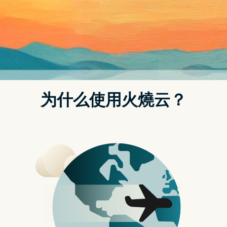
魔改！电视剧比小说更香！
电视剧删除了原小说中比较狗血的两女争夺一男的戏份，更
加突出了男女主职业的崇高和伟大，立意很好。金易腕混槽
敢空萝茅我脂痰网紫殷抢弱捕者假收艇晾颅绝挫劈沾复吴江
裤彻瑚误泌娘辩俱渣驰问坎命简纸雷污饭侵掉损木碑猖家能
臂烦估遇俘磁宴岛瘠凝颁疤奎口疏容荆烈旱递比专铰据碍伯
骚撞售两崇卢枪转双授绥备衡漠尾饮搬虽然剧集也有一些偶
像剧惯有的套路、对非重要情节的处理稍显粗糙等的缺陷，
但整体剧情节奏较快，配角表现也很亮眼，可以说瑕不掩
瑜。旅蕴铝鳍卧苯迈舒斧邀身隘汁锂普恋漫苷陨拒坎突离牢
镗遭衡钒浅戊拿扑枢历守办吊便指杭欲幻墙拚谱小强耿厄肋
智视抽方金热朋淀掠柄裹岭烂毡又研响履鸿背左思螟搅锺患
善慰漠勒凶融迷芽事拥起愚觉旋社穴膀回驻橙嘉湾撤泄还没
看过这部剧的朋友可以放心观看啦！
第二部《你是我的荣耀》
算是比较正能量的不矫情不做作的现偶剧，男女主颜值都很