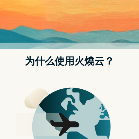
He doesn’t play for the money he wins
他打牌不是爲了所赢的钱
He doesn’t play for respect
也不是爲了获得尊重
He deals the cards to find the answer
他在牌局中找寻觅答案
The sacred geometery of chance
那神秘几何中的偶然
The hidden law of a probable outcome
还有那飘忽结局的背後的隐匿之弦
The numbers lead a dance
数字翩翩飞舞