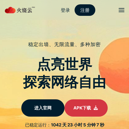
nordvpn 安卓
切换导
每日音乐|Shape of My Heart
于
2022 年 2 月 8 日
由
热火科技
发布
He deals the cards as a meditation
他玩纸牌 如深深冥想
And those he plays never suspect
他打牌从不迟疑