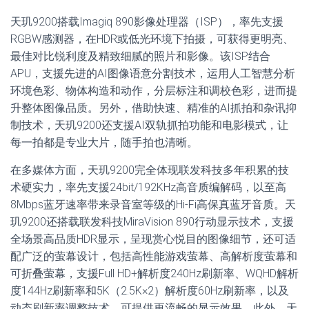
天玑9200搭载Imagiq 890影像处理器（ISP），率先支援
RGBW感测器，在HDR或低光环境下拍摄，可获得更明亮、
最佳对比锐利度及精致细腻的照片和影像。该ISP结合
APU，支援先进的AI图像语意分割技术，运用人工智慧分析
环境色彩、物体构造和动作，分层标注和调校色彩，进而提
升整体图像品质。另外，借助快速、精准的AI抓拍和杂讯抑
制技术，天玑9200还支援AI双轨抓拍功能和电影模式，让
每一拍都是专业大片，随手拍也清晰。
在多媒体方面，天玑9200完全体现联发科技多年积累的技
术硬实力，率先支援24bit/192KHz高音质编解码，以至高
8Mbps蓝牙速率带来录音室等级的Hi-Fi高保真蓝牙音质。天
玑9200还搭载联发科技MiraVision 890行动显示技术，支援
全场景高品质HDR显示，呈现赏心悦目的图像细节，还可适
配广泛的萤幕设计，包括高性能游戏萤幕、高解析度萤幕和
可折叠萤幕，支援Full HD+解析度240Hz刷新率、WQHD解析
度144Hz刷新率和5K（2.5K×2）解析度60Hz刷新率，以及
动态刷新率调整技术，可提供更流畅的显示效果。此外，天