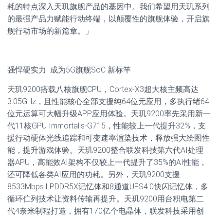
耗的特点深入天玑旗舰产品的基因中。我们希望用天玑系列
的最强产品力赋能行动终端，以颠覆性的旗舰体验，开启旗
舰行动市场的新篇章。」
强悍硬实力 成为5G旗舰SoC 新标竿
天玑9200搭载八核旗舰CPU，Cortex-X3超大核主频高达
3.05GHz，且性能核心全部支援纯64位元应用，多执行绪64
位元运算可大幅升级APP应用体验。天玑9200率先采用新一
代11核GPU Immortalis-G715，性能较上一代提升32%，支
援行动硬体光线追踪和可变速率渲染技术，释放强大绘图性
能，提升游戏体验。天玑9200整合联发科技第六代AI处理
器APU，高能效AI架构不仅较上一代提升了35%的AI性能，
还可降低各类AI应用的功耗。另外，天玑9200支援
8533Mbps LPDDR5X记忆体和8通道UFS4.0快闪记忆体，多
循环伫列技术让资料传输再提升。天玑9200用台积电第二
代4奈米制程打造，拥有170亿个电晶体，联发科技采用创