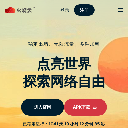
nordvpn 安卓
切换导
支援高速Wi-Fi 7连网！联发科技发
布天玑9200旗舰行动晶片
于
2022 年 11 月 9 日
由
nordVPN好用吗
发布
联发科技於今（11/8）日发表天玑9200 旗舰5G行动晶片，
凭藉在高性能、高能效、低功耗方面的创新突破，达到冷劲
全速的使用者体验，为行动市场打造全新旗舰5G SoC。天
玑9200以先进科技赋能行动终端打造专业级影像、沉浸式
游戏体验，支援Sub-6GHz和毫米波5G网路、以及即将到来