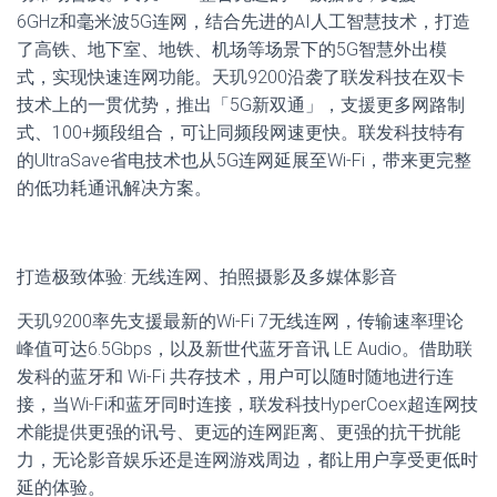
6GHz和毫米波5G连网，结合先进的AI人工智慧技术，打造
了高铁、地下室、地铁、机场等场景下的5G智慧外出模
式，实现快速连网功能。天玑9200沿袭了联发科技在双卡
技术上的一贯优势，推出「5G新双通」，支援更多网路制
式、100+频段组合，可让同频段网速更快。联发科技特有
的UltraSave省电技术也从5G连网延展至Wi-Fi，带来更完整
的低功耗通讯解决方案。
打造极致体验: 无线连网、拍照摄影及多媒体影音
天玑9200率先支援最新的Wi-Fi 7无线连网，传输速率理论
峰值可达6.5Gbps，以及新世代蓝牙音讯 LE Audio。借助联
发科的蓝牙和 Wi-Fi 共存技术，用户可以随时随地进行连
接，当Wi-Fi和蓝牙同时连接，联发科技HyperCoex超连网技
术能提供更强的讯号、更远的连网距离、更强的抗干扰能
力，无论影音娱乐还是连网游戏周边，都让用户享受更低时
延的体验。