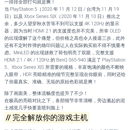
一排排全部打勾就是爽！
当 PlayStation 5（2020 年 11 月 12 日 / 台湾为 11 月 19
日）以及 Xbox Series S|X（2020 年 11 月 10 日）推出之
余，多少人望穿秋水苦等不到可以支援 4K 120Hz 的显示
器，因为当时 HDMI 2.1 的支援度也并不完美，所幸 OLED
的出现缓解了这个痛楚，但价格之高也令人後退三步，此外
还有不定时炸弹的烙印问题让人在实际购买前不得不慎重考
虑。MiniLED 的出现拯救了荷包明亮了双眼，完整支援
HDMI 2.1 / 4K / 120Hz 的 BenQ S65-940 满足了 PlayStation
5、Xbox Series X|S 所需要的规格，丰富饱满的颜色不断映
入眼帘，HDR 亮暗精准的细节完整呈现在你眼前，同时还给
了你最真实、准确、无垢的原始色彩就是爽！
除了画面美，整体流畅度也提升了不少！
在极高的亮暗对比之下，各部细节非常清晰，旁边溅起的泥
土感觉几乎快要直喷到脸上！
// 完全解放你的游戏主机