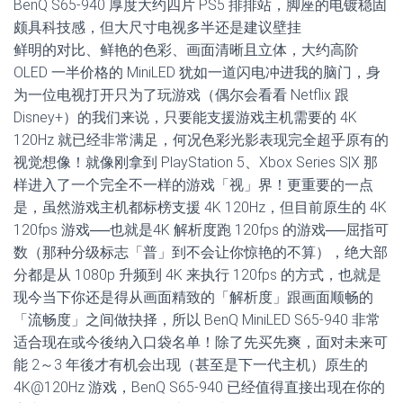
BenQ S65-940 厚度大约四片 PS5 排排站，脚座的电镀稳固
颇具科技感，但大尺寸电视多半还是建议壁挂
鲜明的对比、鲜艳的色彩、画面清晰且立体，大约高阶
OLED 一半价格的 MiniLED 犹如一道闪电冲进我的脑门，身
为一位电视打开只为了玩游戏（偶尔会看看 Netflix 跟
Disney+）的我们来说，只要能支援游戏主机需要的 4K
120Hz 就已经非常满足，何况色彩光影表现完全超乎原有的
视觉想像！就像刚拿到 PlayStation 5、Xbox Series S|X 那
样进入了一个完全不一样的游戏「视」界！更重要的一点
是，虽然游戏主机都标榜支援 4K 120Hz，但目前原生的 4K
120fps 游戏──也就是4K 解析度跑 120fps 的游戏──屈指可
数（那种分级标志「普」到不会让你惊艳的不算），绝大部
分都是从 1080p 升频到 4K 来执行 120fps 的方式，也就是
现今当下你还是得从画面精致的「解析度」跟画面顺畅的
「流畅度」之间做抉择，所以 BenQ MiniLED S65-940 非常
适合现在或今後纳入口袋名单！除了先买先爽，面对未来可
能 2～3 年後才有机会出现（甚至是下一代主机）原生的
4K@120Hz 游戏，BenQ S65-940 已经值得直接出现在你的