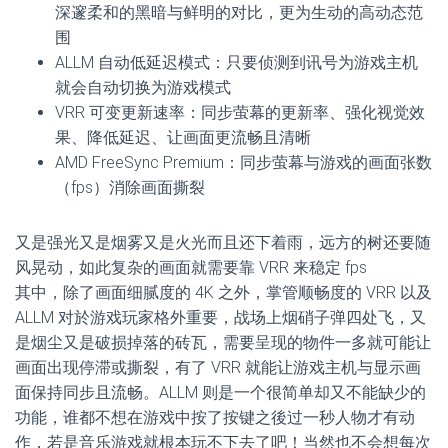
深邃柔和的黑暗与鲜明的对比，更为生动的高动态范
围
ALLM 自动低延迟模式：只要侦测到讯号为游戏主机
就会自动切换为游戏模式
VRR 可变更新速率：同步萤幕的更新率、强化视觉效
果、降低延迟、让画面更流畅且清晰
AMD FreeSync Premium：同步萤幕与游戏的画面张数
（fps）消除画面撕裂
又是强光又是烟雾又是火光而且还下着雨，远方的树还要随
风晃动，如此复杂的画面就需要靠 VRR 来稳定 fps
其中，除了画面细腻度的 4K 之外，掌管顺畅度的 VRR 以及
ALLM 对於游戏玩家格外重要，战场上烟硝子弹四处飞，又
是烟尘又是破损掉落的砖瓦，需要呈现的物件一多就可能让
画面出现停滞或撕裂，有了 VRR 就能让游戏主机与显示画
面保持同步且流畅。ALLM 则是一个很简单却又不能缺少的
功能，谁都不想在游戏中按了按键之後过一秒人物才有动
作，若是音乐游戏就根本玩不下去了吧！当然也不会想每次