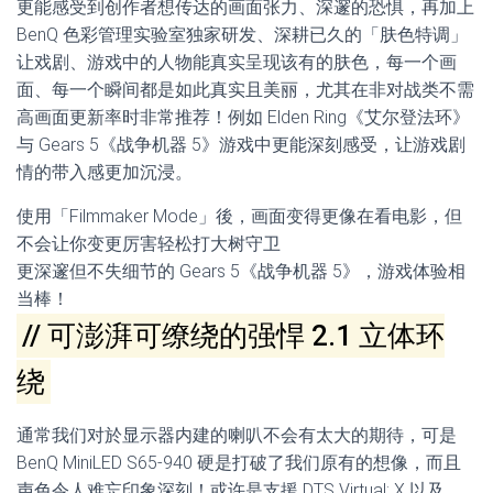
更能感受到创作者想传达的画面张力、深邃的恐惧，再加上
BenQ 色彩管理实验室独家研发、深耕已久的「肤色特调」
让戏剧、游戏中的人物能真实呈现该有的肤色，每一个画
面、每一个瞬间都是如此真实且美丽，尤其在非对战类不需
高画面更新率时非常推荐！例如 Elden Ring《艾尔登法环》
与 Gears 5《战争机器 5》游戏中更能深刻感受，让游戏剧
情的带入感更加沉浸。
使用「Filmmaker Mode」後，画面变得更像在看电影，但
不会让你变更厉害轻松打大树守卫
更深邃但不失细节的 Gears 5《战争机器 5》，游戏体验相
当棒！
// 可澎湃可缭绕的强悍 2.1 立体环
绕
通常我们对於显示器内建的喇叭不会有太大的期待，可是
BenQ MiniLED S65-940 硬是打破了我们原有的想像，而且
声色令人难忘印象深刻！或许是支援 DTS Virtual: X 以及