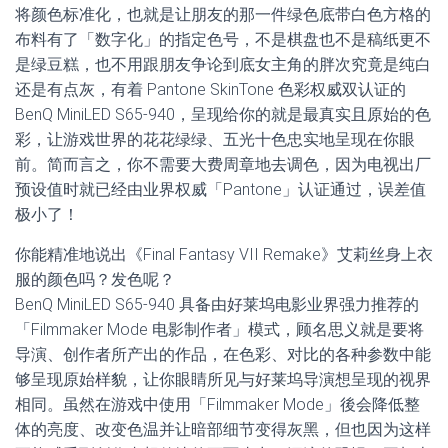
将颜色标准化，也就是让朋友的那一件绿色底带白色方格的
布料有了「数字化」的指定色号，不是棋盘也不是稿纸更不
是绿豆糕，也不用跟朋友争论到底女主角的胖次究竟是纯白
还是有点灰，有着 Pantone SkinTone 色彩权威双认证的
BenQ MiniLED S65-940，呈现给你的就是最真实且原始的色
彩，让游戏世界的花花绿绿、五光十色忠实地呈现在你眼
前。简而言之，你不需要大费周章地去调色，因为电视出厂
预设值时就已经由业界权威「Pantone」认证通过，误差值
极小了！
你能精准地说出《Final Fantasy VII Remake》艾莉丝身上衣
服的颜色吗？发色呢？
BenQ MiniLED S65-940 具备由好莱坞电影业界强力推荐的
「Filmmaker Mode 电影制作者」模式，顾名思义就是要将
导演、创作者所产出的作品，在色彩、对比的各种参数中能
够呈现原始样貌，让你眼睛所见与好莱坞导演想呈现的视界
相同。虽然在游戏中使用「Filmmaker Mode」後会降低整
体的亮度、改变色温并让暗部细节变得灰黑，但也因为这样