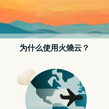
头雾水，深怕下了单之後却仍然感受不到应有的视觉震撼，
不过从现在起，那些难懂的规格与专有名词都可以直接抛在
脑後，BenQ MiniLED S65-940 解决了所有的技术问题，负
担得起的价格，你所需要的动作跟以前没两样，只要打开游
戏主机电源，接着就可以进入梦寐以求的 4K 120Hz 游戏世
界。
BenQ MiniLED S65-940 完全解放 4K 120Hz！
// BenQ MiniLED S65-940 爽什麽？
正因为预算不足而时时刻刻存在的选择困难症，导致每一分
钱都必须要花在看得到的效果上，所以我们是要开始进修读
个几年书再来选购？还是直接参考各路专家意见先买先爽？
科技进步的速度可能让你在犹豫时又推出了业界新标准，
「我在等那个功能」、「有这个规格我就买」之类的说词讲
了多少年？不买的理由千百种，想买的理由只要一个字
「爽」。