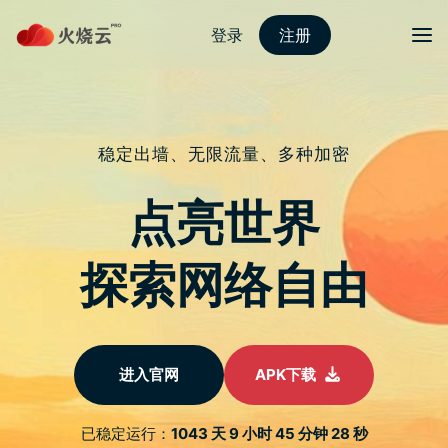
nordvpn 安卓
切换导
完美演出！BenQ MiniLED S65-940
全面解放你的 PlayStation 5、Xbox
Series S|X！￼
于
2022 年 9 月 8 日
由
热火科技
发布
是时候了！身为游戏玩家的你，为了感受最完整的声光效
果，想必已经砸下重金沉浸在 PlayStation 5、Xbox Series
S|X 的 4K 120Hz 游戏世界里了，那麽仍在观望的呢？除了
大尺寸电视的价格考量之外，HDMI 2.1 的规格也是看得一