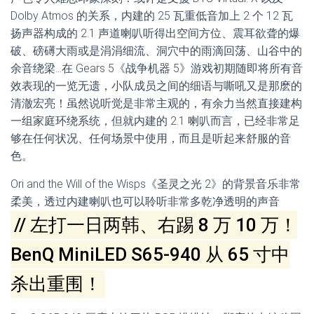
Dolby Atmos 的关系，内建的 25 瓦重低音加上 2 个 12 瓦
扬声器构成的 2.1 声道喇叭听得出空间方位、震耳欲聋的爆
破、磅礡大雨或是涓涓细流、洞穴中的雨滴回荡、山谷中的
余音绕梁…在 Gears 5《战争机器 5》游戏初期随即将所有音
效表现的一览无遗，小队成员之间的细语与嘶吼又是那麽的
清澈宏亮！虽然说听觉是非常主观的，有余力当然直接建构
一组家庭环绕系统，但就内建的 2.1 喇叭而言，已经非常足
够在任何状况、任何场景中使用，而且是听起来舒服的音
色。
Ori and the Will of the Wisps《圣灵之光 2》的背景音乐非常
柔美，透过内建喇叭也可以聆听非常多乾净透明的声音
// 左打一日两韩、右踢 8 万 10 万！
BenQ MiniLED S65-940 从 65 寸中
杀出重围！