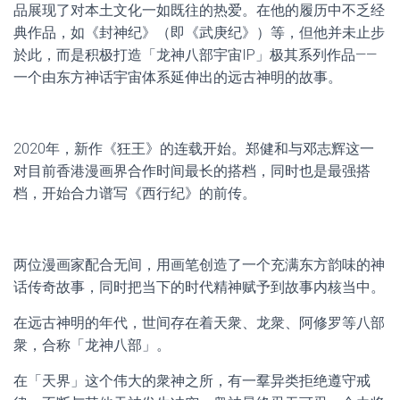
品展现了对本土文化一如既往的热爱。在他的履历中不乏经
典作品，如《封神纪》（即《武庚纪》）等，但他并未止步
於此，而是积极打造「龙神八部宇宙IP」极其系列作品——
一个由东方神话宇宙体系延伸出的远古神明的故事。
2020年，新作《狂王》的连载开始。郑健和与邓志辉这一
对目前香港漫画界合作时间最长的搭档，同时也是最强搭
档，开始合力谱写《西行纪》的前传。
两位漫画家配合无间，用画笔创造了一个充满东方韵味的神
话传奇故事，同时把当下的时代精神赋予到故事内核当中。
在远古神明的年代，世间存在着天衆、龙衆、阿修罗等八部
衆，合称「龙神八部」。
在「天界」这个伟大的衆神之所，有一羣异类拒绝遵守戒