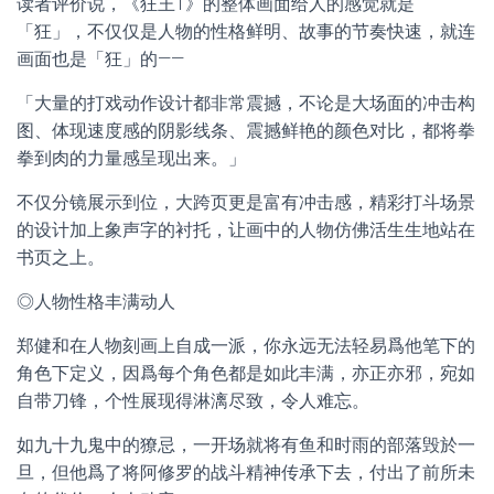
读者评价说，《狂王1》的整体画面给人的感觉就是
「狂」，不仅仅是人物的性格鲜明、故事的节奏快速，就连
画面也是「狂」的——
「大量的打戏动作设计都非常震撼，不论是大场面的冲击构
图、体现速度感的阴影线条、震撼鲜艳的颜色对比，都将拳
拳到肉的力量感呈现出来。」
不仅分镜展示到位，大跨页更是富有冲击感，精彩打斗场景
的设计加上象声字的衬托，让画中的人物仿佛活生生地站在
书页之上。
◎人物性格丰满动人
郑健和在人物刻画上自成一派，你永远无法轻易爲他笔下的
角色下定义，因爲每个角色都是如此丰满，亦正亦邪，宛如
自带刀锋，个性展现得淋漓尽致，令人难忘。
如九十九鬼中的獠忌，一开场就将有鱼和时雨的部落毁於一
旦，但他爲了将阿修罗的战斗精神传承下去，付出了前所未