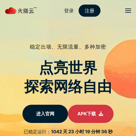
nordvpn 安卓
切换导
图书精选丨金龙奖漫画《西行纪》前
传,漫画大师郑健和笔下现象级港漫
问鼎斗神!
于
2022 年 1 月 26 日
由
nordvpn国内能用吗
发布
收录於话题 #图书精选 31个
本文3051个字，阅读需要8分钟
2021年开年大戏《斗罗大陆》凭藉跌宕起伏的成长故事、