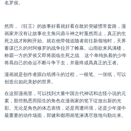
名罗侯。
然而，《狂王》的故事好看就好看在敢於突破惯常套路，漫
画家并没有让故事在主角问鼎斗神之时戛然而止，真正的生
死之战才刚刚开始。就在他带领追随者前往新领地时，天界
蓄谋已久的对阿修罗的战争拉开了帷幕。山雨欲来风满楼，
称霸一方的罗侯又即将面临生死之战……这个单纯执着的少年
将爲自己的命运不断斗争下去，并最终成爲真正的王者。
漫画就是创作者跟白纸搏斗的过程，一根笔、一张纸，可以
创造出如此美妙的世界。
在这部漫画里，可以找到大量中国古代神话和志怪小说的元
素，那些熟悉而陌生的角色在漫画家的笔下绽放出新的光
彩。无论是角色的体态表情，还是周遭环境，还是少年漫中
最重要的动作场面，郑健和都用画笔淋漓尽致地勾勒出来。