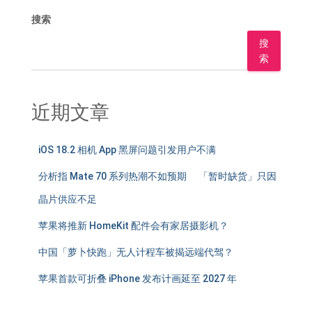
搜索
搜
索
近期文章
iOS 18.2 相机 App 黑屏问题引发用户不满
分析指 Mate 70 系列热潮不如预期 「暂时缺货」只因
晶片供应不足
苹果将推新 HomeKit 配件会有家居摄影机？
中国「萝卜快跑」无人计程车被揭远端代驾？
苹果首款可折叠 iPhone 发布计画延至 2027 年