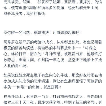
无法承受。然而，「我答应了姐姐，要活着，要挣扎」的信
念，使有鱼坚信哪怕经历再多的伤痛，也要活着走出山洞，
成长爲强者，爲姐姐报仇。
◎你唯一的出路，就是拼搏！让血燃烧起来吧！
阿修罗在最严厉的考验中成长，从来都是如此。有鱼忍耐着
极度的痛苦与愤怒，将自己的本能释放出来——「斗魂之
心」终於打开，潜在的「斗神五感」被激发出来，他最终打
败獠忌，重返世间。在时隔一年之後，堂堂正正地踏上了成
人礼的角斗场。
如果说姐姐之死点燃了有鱼内心的斗魂，那麽好友时雨在他
参加成人礼之前的悲惨境遇，则让有鱼彻底领悟了阿修罗的
本质——你唯一的出路，就是拼搏！
在角斗场上，有鱼以一当百，打败前来挑战之人，并连战阿
修罗三王十天十夜，最终大获全胜，得到了新王的名号，更