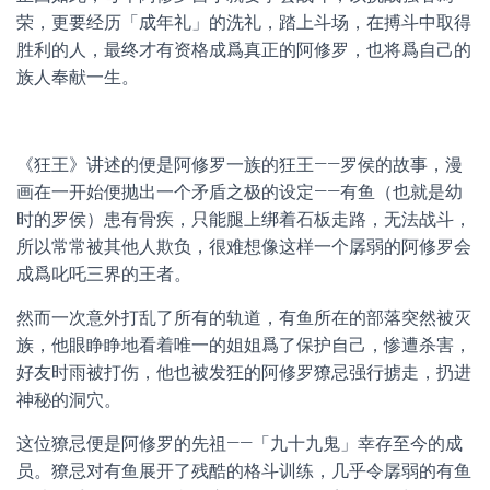
荣，更要经历「成年礼」的洗礼，踏上斗场，在搏斗中取得
胜利的人，最终才有资格成爲真正的阿修罗，也将爲自己的
族人奉献一生。
《狂王》讲述的便是阿修罗一族的狂王——罗侯的故事，漫
画在一开始便抛出一个矛盾之极的设定——有鱼（也就是幼
时的罗侯）患有骨疾，只能腿上绑着石板走路，无法战斗，
所以常常被其他人欺负，很难想像这样一个孱弱的阿修罗会
成爲叱吒三界的王者。
然而一次意外打乱了所有的轨道，有鱼所在的部落突然被灭
族，他眼睁睁地看着唯一的姐姐爲了保护自己，惨遭杀害，
好友时雨被打伤，他也被发狂的阿修罗獠忌强行掳走，扔进
神秘的洞穴。
这位獠忌便是阿修罗的先祖——「九十九鬼」幸存至今的成
员。獠忌对有鱼展开了残酷的格斗训练，几乎令孱弱的有鱼