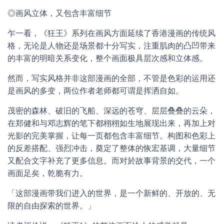
◎画风立体，又包含丰富细节
乍一看，《狂王》系列在画风方面延续了香港漫画的传统风
格，无论是人物还是场景都十分写实，注重肌肉的凸凹带来
的丰富的明暗关系变化，整个画面极具层次感和立体感。
然而，写实风格并非这部漫画的全部，不管是色彩的运用还
是画风的多变，两位作者老师都可谓是挥洒自如。
茂密的森林、破旧的飞船、深远的苍穹、层层叠叠的云朵，
在郑健和与邓志辉的笔下都栩栩如生地展现出来，再加上对
光影的完美掌握，让每一页都包含丰富细节。构图和色彩上
的反差搭配、强烈冲击，奠定了整体的恢宏基调，大量细节
又配合文字补充了更多信息。而对於故事背景的交代，一个
画面足矣，乾脆有力。
「这部漫画带我们进入的世界，是一个新鲜的、开放的、无
限的自由探索的世界。」