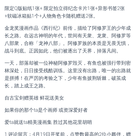
限定Q版贴纸1张+ 限定拍立得纪念卡片1张+异形书签2张
+软磁冰箱贴1个+人物角色卡随机赠送2张。
金龙奖漫画作品《西行纪》前传，描绘了阿修罗王的少年成
长之路。在远古神明的年代，世间有天衆、龙衆、阿修罗等
八部衆，合称「龙神八部」。阿修罗族的本质是无畏无惧，
战斗到底。正因如此，他们被逐出了天界，掉落凡间。
一天，部落却被一位神秘阿修罗毁灭，有鱼也被强行带到密
林深处，日日接受残酷训练。这里没有出路，唯一的出路就
是拼搏！在严厉的考验之下，少年有鱼披荆斩棘，破茧成
长，踏上成王之路。
自古宝剑赠英雄 鲜花送美女
如果你的那个ta是个画师 或资深爱好者
爱ta就送ta精美漫画集 胜过其他花里胡哨
1.评论留言：4月19日开奖前，点赞数最高的2位小夥伴，赠