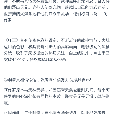
律，不断与其他天神发生冲突。衆神最终忍无可忍，合力将
他们逐出天界。这些人坠落凡间，继续以自己的方式存活，
但拼搏的火焰永远在他们血液中流动，他们称自己爲——阿
修罗！
《狂王》富有传奇色彩的设定、不断反转的故事情节，大胆
运用的色彩、极具视觉冲击力的高燃画面，电影级别的流畅
分镜，吸引了衆多漫迷的热切关注，自上线以来，点击率已
突破4.1亿次，俨然成爲现象级漫画。
◎弱者只相信命运，强者则相信努力,先战胜自己!
阿修罗原本与天神无异，却因违背天条被贬到凡间。每个阿
修罗的内心深处都有同样的本质，那就是无畏无惧，战斗到
底。
正因如此，每个阿修罗自小就要学会战斗，以挑战强者爲