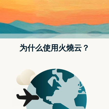
热血高燃的紧凑剧情、幽默风趣的叙事语言，让无数观衆重
温梦想和初心。我们永远也看不够历练中坚强的热血少年，
也始终会被他们坚毅的眼神所吸引。
同样因「武魂」而广爲人知还有漫画《西行纪》，虽然故事
原型出自名着《西游记》，其故事设定却一反常态，师徒四
人重新踏上取经之路，竟是天界的一场筹谋，而人物设定也
与固有的印象不同，有史上最能打的唐三藏、历经磨难重生
的孙悟空、经书化作的慈悲仙子「天羽织」，更有迷雾重重
的帝释天……
《西行纪》这部漫画出自香港漫画代表作者郑健和与邓志辉
之手，不仅获得金龙奖金奖，还被引进到法国、韩国、马来
西亚等国。在法国，《西行纪》的预售量甚至与《航海王》
相当，可以说真正实现了中国漫画的文化输出。
香港漫画作爲我国原创漫画的一个分支，吸取了欧美漫画的