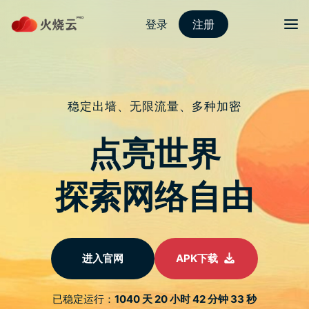
nordvpn 安卓
切换导
去露营或停电时怎麽可以少了它？！
超便利的 PHILIPS 600W 行动电源
DLP8093C 开箱使用分享
于
2023 年 8 月 10 日
由
nordVPN好用吗
发布
在这个大家都喜欢外出旅游甚至露营，以及夏天可能常会遇
到轮流限电的年代，备有一台可以应付长时间供电的大电量
行动电源绝对是必要的！去年常遇到分区轮流限电时让我大