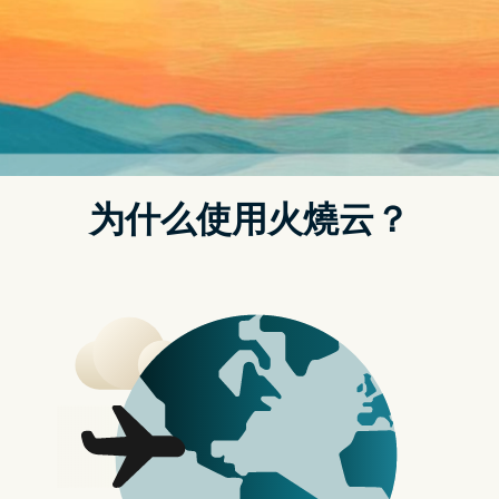
伤脑筋，我可以不看电视不吹电风扇，但是家里的鱼儿可是
不能没有持续运作的循环过滤系统来维持他们健康活力的水
质啊！那时我便买了不断电系统，但是我发现并不好用，不
如使用本文要为大家开箱介绍的好产品 – PHILIPS 600W 行
动电源 DLP8093C；由双全国际代理的飞利浦的这款行动电
源提供 600W 的大输出功率，且同时可以连接十组装置，
569Wh大电量可高达10埠同时输出输入电力，还兼具 UPS
不断电系统功能！