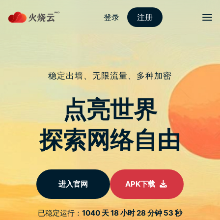
nordvpn 安卓
切换导
华硕PureGo活氧水杀菌机精巧上
市！具99.9%的强大杀菌力
于
2023 年 1 月 14 日
由
nordvpn国内能用吗
发布
後疫情时代，消毒杀菌成为日常，以食安健康为诉求的
ASUS PureGo系列，继蔬果洗净侦测器後，再推出OW100
活氧水杀菌机，将提供使用者最快速、省成本与更环保的清
洁方式照护心爱家人，内、外兼备的出众设计，更获得CES
2023创新奖殊荣肯定。