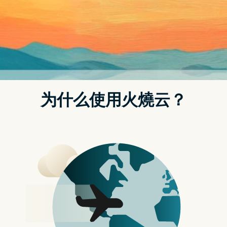
雪英评：因花只爱冷，不肯见春风。
绝
谁复叹人生？唯今柳色青。
老来穷岁月，白首剩曾经。
雪英评：白首似曾经。似乎是还有没说完的话吧。
卿卿
一自别卿卿，寒花陌上生。
斜阳秋意重，暮色数云轻。
雪英评：美人在时花满堂，美人去後留空牀。始见寒花斜
阳。
随笔一