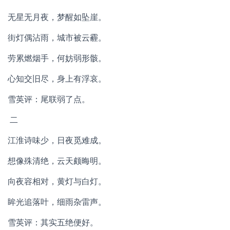
无星无月夜，梦醒如坠崖。
街灯偶沾雨，城市被云霾。
劳累燃烟手，何妨弱形骸。
心知交旧尽，身上有浮哀。
雪英评：尾联弱了点。
二
江淮诗味少，日夜觅难成。
想像殊清绝，云天颇晦明。
向夜容相对，黄灯与白灯。
眸光追落叶，细雨杂雷声。
雪英评：其实五绝便好。