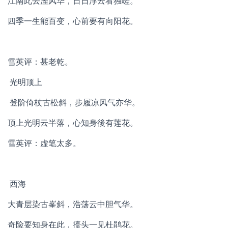
江南此去湮风华，日日浮云看独嗟。
四季一生能百变，心前要有向阳花。
雪英评：甚老乾。
光明顶上
登阶倚杖古松斜，步履凉风气亦华。
顶上光明云半落，心知身後有莲花。
雪英评：虚笔太多。
西海
大青层染古峯斜，浩荡云中胆气华。
奇险要知身在此，擡头一见杜鹃花。