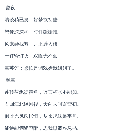
熬夜
清谈稍已矣，好梦欲初醅。
想像深深种，时针缓缓推。
风来袭我被，月正避人偎。
一任昏灯灭，双瞳光不颓。
雪英评：恐怕是调戏嫦娥姐姐了。
飘雪
蓬转萍飘徒羡鱼，万言杯水不能如。
君回江北经风後，天向人间寄雪初。
似此光风殊怅惘，从来况味是平居。
能诗能酒皆容醉，思我思卿各尽书。