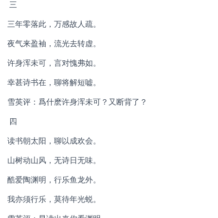
三
三年零落此，万感故人疏。
夜气来盈袖，流光去转虚。
许身浑未可，言对愧弗如。
幸甚诗书在，聊将解短嘘。
雪英评：爲什麽许身浑未可？又断背了？
四
读书朝太阳，聊以成欢会。
山树动山风，无诗日无味。
酷爱陶渊明，行乐鱼龙外。
我亦须行乐，莫待年光蜕。