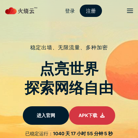
nordvpn 安卓
切换导
【否定集】
于
2022 年 1 月 25 日
由
热火科技
发布
收录於话题 #清颜岁未结集，取否定。敢爲评之。是班门弄
斧也。清辞丽句甚多， 1个
雪
高草十分绿，微风一夜鸣。
如何春世界，不是雪人生。