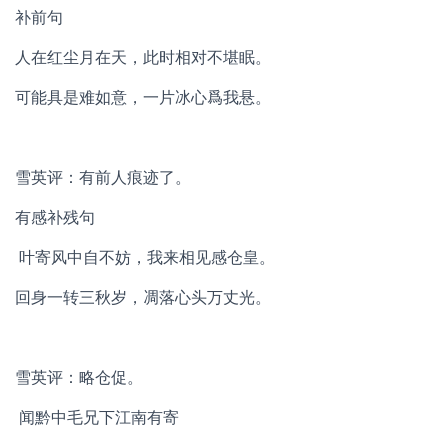
补前句
人在红尘月在天，此时相对不堪眠。
可能具是难如意，一片冰心爲我悬。
雪英评：有前人痕迹了。
有感补残句
叶寄风中自不妨，我来相见感仓皇。
回身一转三秋岁，凋落心头万丈光。
雪英评：略仓促。
闻黔中毛兄下江南有寄