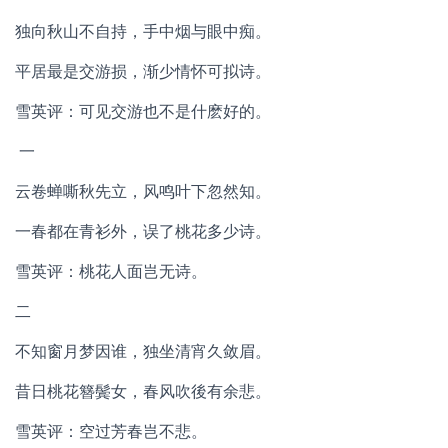
独向秋山不自持，手中烟与眼中痴。
平居最是交游损，渐少情怀可拟诗。
雪英评：可见交游也不是什麽好的。
一
云卷蝉嘶秋先立，风鸣叶下忽然知。
一春都在青衫外，误了桃花多少诗。
雪英评：桃花人面岂无诗。
二
不知窗月梦因谁，独坐清宵久敛眉。
昔日桃花簪鬓女，春风吹後有余悲。
雪英评：空过芳春岂不悲。