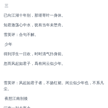
三
已向江湖十年别，那堪寄叶一身休。
知君激荡心中水，犹有当年未堕舟。
雪英评：合句不解。
少年
得到浮生一日欢，时时清气扑身前。
忽而风起如君子，爲有闲云似少年。
雪英评：风起如君子者，不扬红裙。闲云似少年也，不系凡
尘。
夜想江南别後