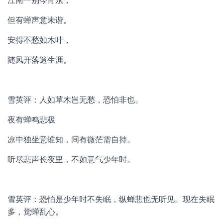
江南一别今宵永，
但有蝉声意未谐。
安得不愁如木叶，
随风开落遣生涯。
雪英评：人如草木岂无愁，恐怕非也。
夜有蝉鸣悲极
凉中独坐意谁知，间有微茫需自持。
听尽悲声长夜里，不如意气少年时。
雪英评：恐怕是少年时不失眠，纵蝉悲也无听见。现在失眠
多，觉蝉乱心。