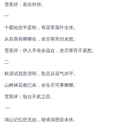
雪英评：甚自衿持。
一
十载知交半是秋，奇花零落叶全休。
从容爲有卿卿在，坐尽寒宵仍未愁。
雪英评：伊人手有余温在，坐尽寒宵不易愁。
二
秋深试我意澄明，歌且从容气亦平。
山树林花都已矣，余生尽可事卿卿。
雪英评：妆台不贰之臣。
一
湖山记忆想无由，细省深恩应未休。