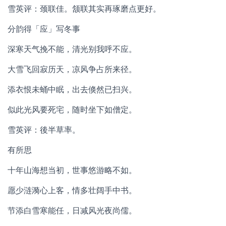
雪英评：颈联佳。颔联其实再琢磨点更好。
分韵得「应」写冬事
深寒天气挽不能，清光别我呼不应。
大雪飞回寂历天，凉风争占所来径。
添衣恨未蛹中眠，出去倏然已扫兴。
似此光风要死宅，随时坐下如僧定。
雪英评：後半草率。
有所思
十年山海想当初，世事悠游略不如。
愿少涟漪心上客，情多壮阔手中书。
节添白雪寒能任，日减风光夜尚儒。