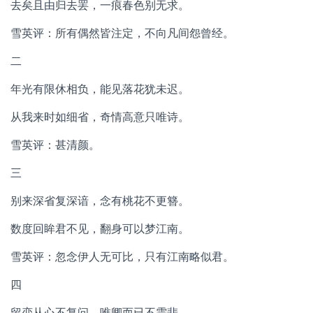
去矣且由归去罢，一痕春色别无求。
雪英评：所有偶然皆注定，不向凡间怨曾经。
二
年光有限休相负，能见落花犹未迟。
从我来时如细省，奇情高意只唯诗。
雪英评：甚清颜。
三
别来深省复深谙，念有桃花不更簪。
数度回眸君不见，翻身可以梦江南。
雪英评：忽念伊人无可比，只有江南略似君。
四
留恋从心不复问，唯卿而已不需悲。