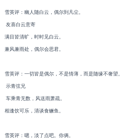
雪英评：幽人随白云，偶尔到凡尘。
友喜白云意寄
满目皆清旷，时时见白云。
兼风兼雨处，偶尔会思君。
雪英评：一切皆是偶尔，不是情薄，而是随缘不奢望。
示青弦兄
车乘青无数，风送雨萧疏。
相逢饮可乐，清谈食鳜鱼。
雪英评：嗯，淡了点吧。你俩。