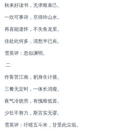
秋来好读书，无求唯束己。
一欣可事诗，尽得吟山水。
再喜能遣怀，不失鱼龙里。
佳处此何多，清愁半已矣。
雪英评：忽似渊明。
二
作客苦江南，躬身生计後。
三餐无定时，一体长消瘦。
夜气冷犹劳，有愧唯低首。
少壮不努力，斯言实无谬。
雪英评：吁嗟五斗米，甘受此尘垢。