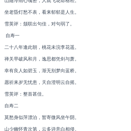
山随冷雨心魂密，人就飞花命格轻。
坐老昏灯愁不表，看来郁郁是人生。
雪英评：颔联出句佳，对句弱了。
自寿一
二十八年逢此朝，桃花未浣李花遥。
禅关早破风和月，逸思都凭剑与萧。
幸有良人如碧玉，渐无别梦向蓝桥。
愿祈来岁无忧患，天自澄明云自摇。
雪英评：整首甚佳。
自寿二
莫愁身似萍漂泊，暂寄微风坐午阴。
山少幽怀青次第，云多诗意白相侵。