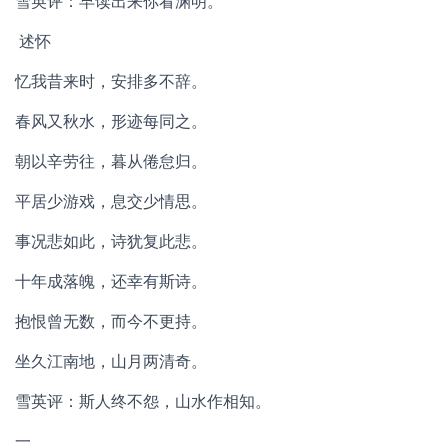
雪英评：早读出来你看渊明。
述怀
忆我昔来时，安排多不辞。
春风又秋水，形迹每同之。
朝以辛劳往，暮从倦怠归。
平居少游戏，息交少情思。
事况悲如此，诗犹复此悲。
十年成落魄，还幸有斯诗。
抱恨曾无数，而今不更持。
坐久江南地，山月两清奇。
雪英评：斯人终不怨，山水作相知。
一