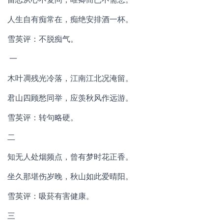
人生自有痴常在，痴绝安排酒一杯。
雪英评：不脱痴气。
一
木叶凋残光冷落，江南江北况淹留。
君山四顾愁同举，应羡秋风作远游。
雪英评：转句略硬。
二
知无人处烟频点，曾有梦时花正香。
坐久那堪伤岁晚，秋山如此爱晴阳。
雪英评：吸菸有害健康。
三