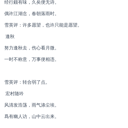
经行颇有味，久矣便无诗。
偶许江湖念，春朝落雨时。
雪英评：许多愿望，也许只能是愿望。
逢秋
努力逢秋去，伤心看月微。
一时不称意，万事便相违。
雪英评：转合弱了点。
宏村随吟
风清发浩荡，雨气涤尘埃。
爲有幽人访，山中云出来。