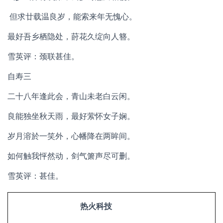
但求廿载温良岁，能索来年无愧心。
最好吾乡栖隐处，莳花久绽向人簪。
雪英评：颈联甚佳。
自寿三
二十八年逢此会，青山未老白云闲。
良能独坐秋天雨，最好萦怀女子娴。
岁月溶於一笑外，心幡降在两眸间。
如何触我怦然动，剑气箫声尽可删。
雪英评：甚佳。
热火科技