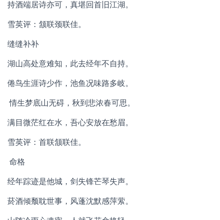
持酒端居诗亦可，真堪回首旧江湖。
雪英评：颔联颈联佳。
缝缝补补
湖山高处意难知，此去经年不自持。
倦鸟生涯诗少作，池鱼况味路多岐。
情生梦底山无碍，秋到悲浓春可思。
满目微茫红在水，吾心安放在愁眉。
雪英评：首联颔联佳。
命格
经年踪迹是他城，剑失锋芒琴失声。
菸酒倾颓耽世事，风蓬沈默感萍萦。