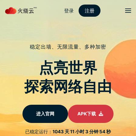
nordvpn 安卓
切换导
YouCompress 万能线上压缩免费工
具，影片、图片、PDF 都支援
于
2022 年 3 月 3 日
由
nordvpn怎么用
发布
有时候要传档案给朋友，或有在经营网站的人，一定会碰到
档案太大的情况，这时就会需要用到压缩工具，而现在网路
上有不少选择，但大多都是针对单一档案类型，如：图片压
缩，这篇就要推荐一个万能的线上压缩免费工具
「YouCompress」，常用的档案类型都支援，包括：图片、