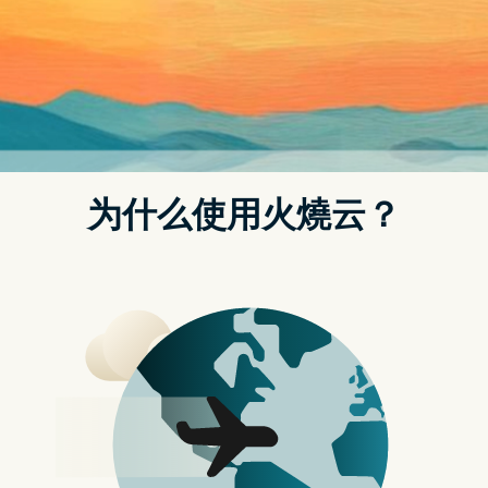
影片、PDF、GIF 等，压缩品质也相当高，我测试过照片
档，不仅压缩了 72% 左右，打开照片之後，画质几乎没有
变，就跟原始差不多（至少肉眼看不出来）。
YouCompress 万能线上压缩免费
工具介绍，支援超多档案类型，
压缩品质相当不错
点我前往 YouCompress 万用线上压缩免费工具
进到 YouCompress 网站之後，就能看到选择档案的功能，
MP4、MOV、MP3、PDF、PNG、JPG、JPEG、GIF 格式都
支援（其实还不只这些），比较可惜是这网站不支援拖拉功
能，必须手动选择，点击 Select file 来选择。此外，这网站
也只能一个一个档案压缩，无法批次处理，这比较麻烦一
点，有大量档案压缩需求的人，就建议使用其他工具：