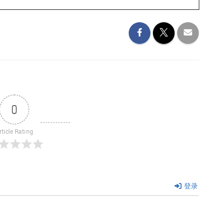
0
rticle Rating
登录