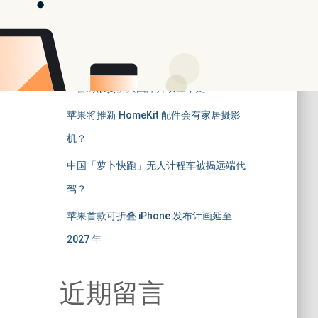
iOS 18.2 相机 App 黑屏问题引发用户不
满
分析指 Mate 70 系列热潮不如预期
「暂时缺货」只因晶片供应不足
苹果将推新 HomeKit 配件会有家居摄影
机？
中国「萝卜快跑」无人计程车被揭远端代
驾？
苹果首款可折叠 iPhone 发布计画延至
2027 年
近期留言