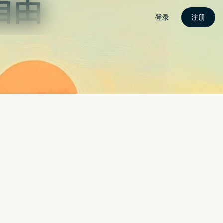
N电脑下载
APP攻略
电竞快讯
关于我
联络我
建一键 AI 修图，每个人都能成为修图大师（WINDOWS / MAC）
AL 与 TIKTOK 等新社群竞争
DJI AVATA 极速无人机登场
SAMSUNG 泄露苹果正开发摺叠式萤幕 MACBOOK
工具，免安装，打