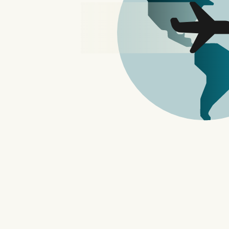
现在手机录影很方便，也因此偶尔一定会有
软体的话，就可考虑使用这款 Video Ca
而且提供超多功能，除了剪辑，你还能用它来
作投影片等等，全部都免费，而且似乎也没
Video Candy 