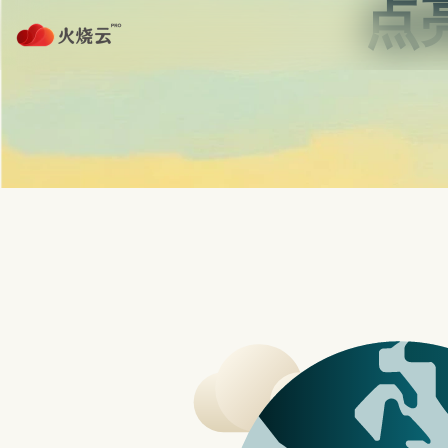
nordvpn 安卓
Video C