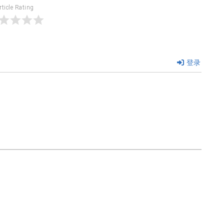
rticle Rating
登录