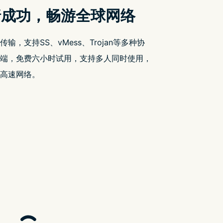
搜索
搜
索
近期文章
iOS 18.2 相机 App 黑屏问题引发用户不
满