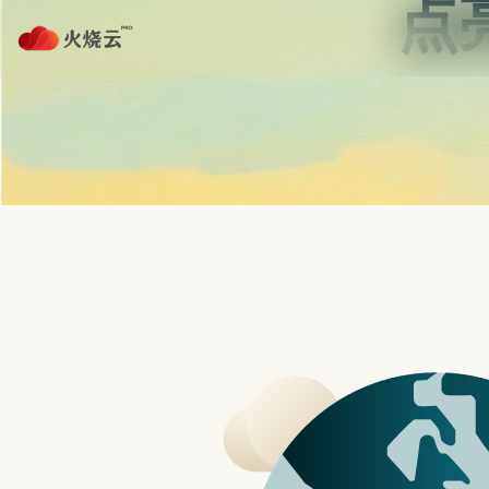
nordvpn 安卓
Google