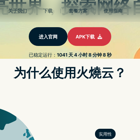
首页
NORDVPN安卓下载
NORDVPN免费
NORDVP
LUMINAR 4 专业修图软体限免，内
调查揭露 FACEBOOK 被踢出 APP STORE 榜单频率创新高，越来越难与 BERE
 升级搜寻服务，加入更多
于
2022 年 9 月 30 日
由
nordVPN好用吗
发布