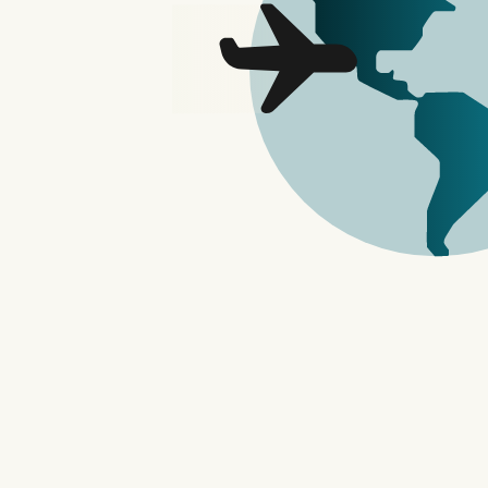
Google 搜寻服务是许多人日常生活中不可
系列功能，主要集中在如何让搜寻为地图或
量的强化升级，让进化的搜寻服务为大家带
Google 升级搜寻
功能
Google 增强搜寻服务的最重要一项就