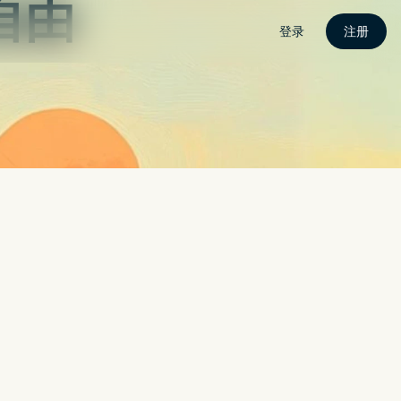
N电脑下载
APP攻略
电竞快讯
关于我
联络我
建一键 AI 修图，每个人都能成为修图大师（WINDOWS / MAC）
AL 与 TIKTOK 等新社群竞争
DJI AVATA 极速无人机登场
SAMSUNG 泄露苹果正开发摺叠式萤幕 MACBOOK
快捷与实用功能