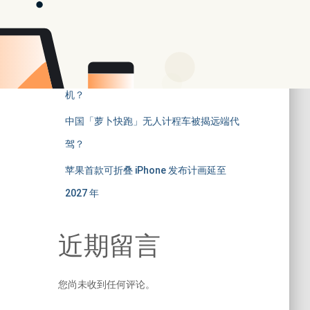
分析指 Mate 70 系列热潮不如预期
「暂时缺货」只因晶片供应不足
苹果将推新 HomeKit 配件会有家居摄影
机？
中国「萝卜快跑」无人计程车被揭远端代
驾？
苹果首款可折叠 iPhone 发布计画延至
2027 年
近期留言
您尚未收到任何评论。