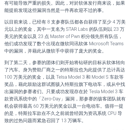
有可能导致严重的损失。因此，对於软体发行商来说，如果
能提前发现这些漏洞当然是一件再欢迎不过的事。
以目前来说，已经有 8 支参赛队伍都各自获得了至少 4 万美
元以上的奖金，其中一支名为 STAR Labs 的队伍则以 23 万
美元的奖金以及 23 点 Master of Pwn 积分领先所有队伍，
他们成功发现了数个出现在微软同讯软体 Microsoft Teams
中的漏洞，并藉此从微软手中获得了庞大的奖金。
到了第二天，参赛的团体们则开始将钻研的目标从软体转向
了汽车。身为赞助厂商之一的特斯拉也为此提供了总计高达
100 万美元的奖金，以及 Telsa Model 3 和 Model S 车款等
奖品，藉此鼓励这群试图骇入特斯拉旗下电动车，或从中找
出漏洞的参赛者们。只要成功发现存在於 Tesla Model 3 车
款资讯系统中的「Zero-Day」漏洞，那参赛的骇客团队就有
机会获得最高 60 万美元的奖金以及一台电动车。值得一提
的是，特斯拉车款在不久之前就曾经因为资讯系统 CPU 导
致的过热问题而紧急召回了 13 万辆车。