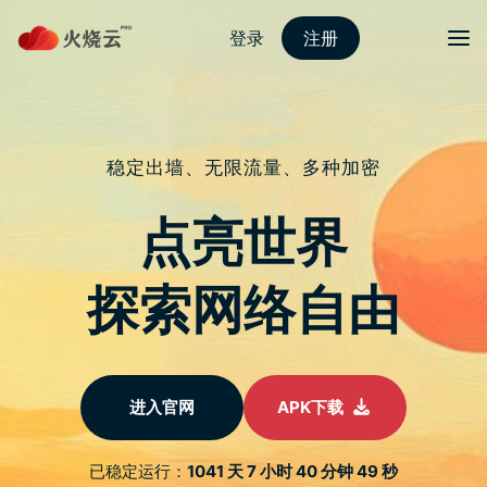
nordvpn 安卓
切换导
骇客比赛「Pwn2Own」参赛者们成
功发现存在於 Windows 11 和
Microsoft Teams 中的漏洞，并抱回
高额奖金
于
2022 年 5 月 22 日
由
热火科技
发布
由 CanSecWest Applied Security Conference 安全会议主办
的「Pwn2Own」是一场专为骇客或是「资安研究员」举行