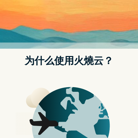
的挑战竞赛活动，参与这场活动的骇客团队们必须彼此较
劲，比赛哪队能够最先从各家知名企业旗下的软体中找出最
多从未被任何人发现的「漏洞」和错误。值得一提的是，今
年这场为期三天的比赛活动还受到了微软、Zoom 等多间大
型企业的赞助，而他们都为参赛者们提供了相当丰富的奖
金，藉此鼓励他们能从旗下软体找出错误。
在今年举行於温哥华的第 15 届 Pwn2Own 比赛活动上，参
赛者们光是在第一天就陆陆续续从浏览器 Firefox、甲骨文
的 VirtualBox、微软作业系统 Windows 11 和会议软体
Microsoft Teams 等多款企业软体中发现了共计 16 个
「Zero-Day」bug 和漏洞，并且已经成功抱回了超过 80 万
美元的奖金。
这就如同一场专为骇客举办的大型电竞比赛活动，而目标就
是找出存在於知名软体中的漏洞和 Bug，但已知的错误则不
算数。而所谓的「Zero-Day」就是一种软体开发团队本身并
没有注意到的漏洞或脆弱点，同时也很有可能会遭到一些有
心人士滥用，针对软体进行攻击、入侵或勒索等行为，甚至