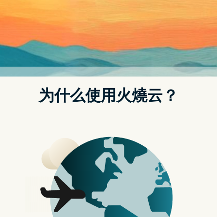
老 Mac 速度越来越慢，整理电脑
的五个方法！
近 10 年里推出的 MacBook 绝大多数都是采用 SSD ，且皆
以焊接的方式将 RAM 与 SSD 固定在主机板上，所以对於大
部分用户来说想要自己手动升级几乎不可能，老电脑又已经
过了保固，不管送到原厂或是第三方维修都是一笔开销。倘
若你想要简约精省一点，这次要来与大家分享的，是让你在
不更换任何硬体的情况下，为 Mac 提升一点速度。
【小提示】
在我们开始之前，如果你希望谨慎一点，请先对电脑中的数
据做备份。这个部分很简单，只需要连接外部储存设备，并
且执行「时光机」，然後等待备份完成即可。
释放储存空间