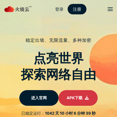
nordvpn 安卓
切换导
老 Mac 速度越来越慢，整理电脑的
五个方法！
于
2022 年 1 月 14 日
由
热火科技
发布
当你第一次收到手上的 Mac 时，闪亮的外观与飞快的速度
让你耳目一新，随着使用时间变长，你的电脑运作似乎开始
略显疲态。如果你的 Mac 已经开始让你更频繁地看到旋转
读取圈，现在是时候进行一点小维护，加快它的速度，好好
清理堆积许久的无形垃圾。