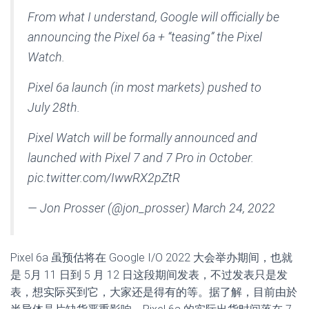
From what I understand, Google will officially be
announcing the Pixel 6a + “teasing” the Pixel
Watch.
Pixel 6a launch (in most markets) pushed to
July 28th.
Pixel Watch will be formally announced and
launched with Pixel 7 and 7 Pro in October.
pic.twitter.com/IwwRX2pZtR
— Jon Prosser (@jon_prosser) March 24, 2022
Pixel 6a 虽预估将在 Google I/O 2022 大会举办期间，也就
是 5月 11 日到 5 月 12 日这段期间发表，不过发表只是发
表，想实际买到它，大家还是得有的等。据了解，目前由於