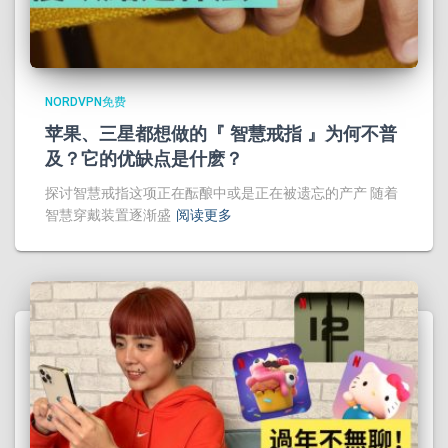
NORDVPN免费
苹果、三星都想做的『 智慧戒指 』为何不普
及？它的优缺点是什麽？
探讨智慧戒指这项正在酝酿中或是正在被遗忘的产产 随着
智慧穿戴装置逐渐盛
阅读更多