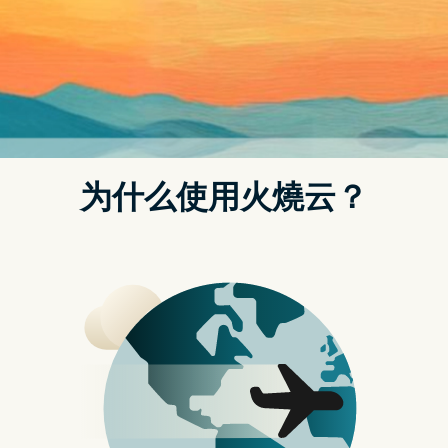
卖时间预计会拖到今年 7 月，甚至连带影响 Pixel Watch、
Pixel 7/7 Pro 的开卖时间。
More 预设广告
Jon Prosser 先前已说过 Google I/O 2022 大会前後将推出
新机的消息，现在近一步确定会在大会举办期间，发表
Pixel 6a 手机。这款手机目前得知的相关讯息不多，仅得知
会采用 Tensor 处理器，具备 6GB 系统记忆体，以及与
Pixel 5 相似的双 1.2M 画素相机。此外 Pixel 6a 也可能加入
防水功能，但代价就是拿掉 3.5mm 耳机孔。
一般来说，Pixel 系列手机中只要数字後面挂个「a」的，通
常就是规格与当代手机相近，但价位更为便宜的机种。想体
会原生 Android 系统与生态的玩家往往会特别锁定这点来比
较。若 Pixel 6a 手机给人一个更好的印象，或许就有机会创
造销售佳绩，成为市场上热卖的机种之一。
Google I/O ’22 👇