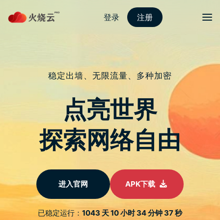
nordvpn 安卓
切换导
Pixel 6a 将於 Google I/O 发表，传发
售将延至 7 月
于
2022 年 3 月 26 日
由
nordVPN好用吗
发布
爆料者 Jon Prosser 最近又对 Pixel 6a 等 Google 新品上市
时间做出预言。根据他的说法，Pixel 6a 会在这次 Google
I/O 2022 大会上发表。考虑到目前也有其他说法认为这次大
会会发表 Pixel 6a 手机，因此至少可以肯定消息有一定准
度，不过，受限於半导体晶片缺货严重， Pixel 6a 的实际开