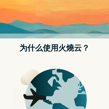
了大规模的尬空现象，导致股票在一夕之间飙涨到了历史低
点的 190 倍高峰，这也让希望利用这间公司进行对冲的基
金公司损失惨重，而这整个事件在那之後也持续延烧了好几
个月的时间。而这场 Reddit 乡民大战华尔街投资客的事件
很快就吸引到了许多电影公司的注意，无论是米高梅
(MGM) 或是 Netflix 都表示有意要推出改编电影或纪录片。
而现在，其中一部纪录片《游戏驿站：玩家的崛起》
(GameStop: Rise to the Players) 也终於推出了首支预告
片，成为了有史以来第一部以此事件为主题的电影作品。
《游戏驿站：玩家的崛起》纪录片将会带领观众们详细了解
整场「游戏驿站轧空事件」的起源，并访问了多位影响这场
重大历史事件的关键人物，也收录了大量相关画面。
「聚焦在这场轰动全球商业大事件的人性面，《游戏驿站：
玩家的崛起》是一部关於大卫击败歌利亚的故事，讲述了一
般玩家意识到自己在集结起来後能够形成什麽样的力量」片
商 Super LTD 在纪录片的介绍栏中写道，并证实了本片将於
1 月 28 日在北美限定地区上映。