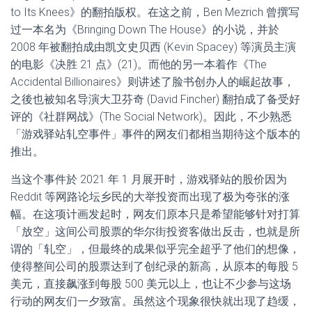
to Its Knees》的翻拍版权。在这之前，Ben Mezrich 曾撰写
过一本名为《Bringing Down The House》的小说，并於
2008 年被翻拍成由凯文史贝西 (Kevin Spacey) 等演员主演
的电影《决胜 21 点》(21)。而他的另一本着作《The
Accidental Billionaires》则讲述了脸书创办人的崛起故事，
之後也被知名导演大卫芬奇 (David Fincher) 翻拍成了备受好
评的《社群网战》(The Social Network)。因此，不少熟悉
「游戏驿站轧空事件」事件的网友们都相当期待这个版本的
推出。
当这个事件於 2021 年 1 月展开时，游戏驿站的股价因为
Reddit 等网路论坛乡民的大举投资而出现了极为夸张的涨
幅。在这项计画发起时，网友们原本只是希望能够针对打算
「放空」这间公司股票的华尔街投资客做出反击，也就是所
谓的「轧空」，但最终的成果似乎完全超乎了他们的想像，
使得整间公司的股票达到了创纪录的新高，从原本的每股 5
美元，直接飙涨到每股 500 美元以上，也让不少参与这场
行动的网友们一夕致富。虽然这个现象很快就出现了趋缓，