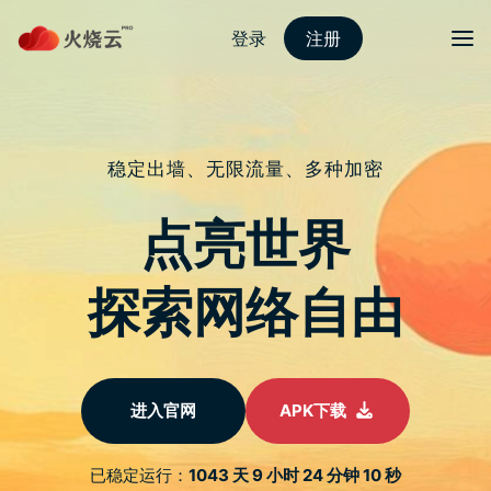
nordvpn 安卓
切换导
2021 年轰动全球的「游戏驿站轧空
事件」首部改编纪录片正式公开预告
片
于
2022 年 1 月 23 日
由
nordvpn国内能用吗
发布
就在 2021 年 1 月，曾因疫情以及游戏数位化等问题而不断
面临一蹶不振的知名实体游戏零售商「游戏驿站」
(GameStop) 在 Reddit 「Wall Street Bets」讨论版乡民的推
波助澜下占据了各大媒体的版面。当时这间公司的股票出现