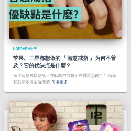
NORDVPN免费
苹果、三星都想做的『 智慧戒指 』为何不普
及？它的优缺点是什麽？
探讨智慧戒指这项正在酝酿中或是正在被遗忘的产产 随着
智慧穿戴装置逐渐盛
阅读更多