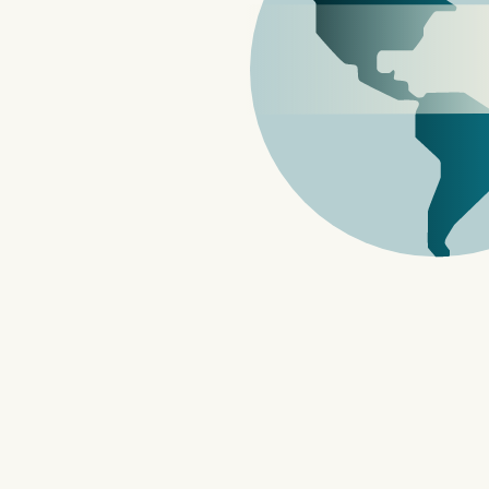
日前，有名中国网友在酷安网分享了自己某天
把四年前发表的小米路由器 4 拆开，结果
路板上有着小米 Logo 和「为发烧而生」
you OK?」。
▲图片来源：酷安