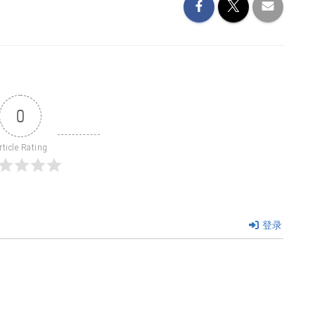
0
rticle Rating
登录