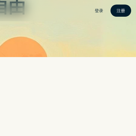
N电脑下载
APP攻略
电竞快讯
关于我
联络我
建一键 AI 修图，每个人都能成为修图大师（WINDOWS / MAC）
AL 与 TIKTOK 等新社群竞争
DJI AVATA 极速无人机登场
SAMSUNG 泄露苹果正开发摺叠式萤幕 MACBOOK
产品小彩蛋！电
「为发烧而生」