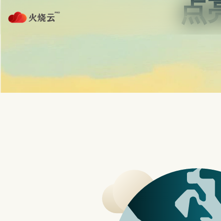
nordvpn 安卓
网友无聊拆解
路板写着「A