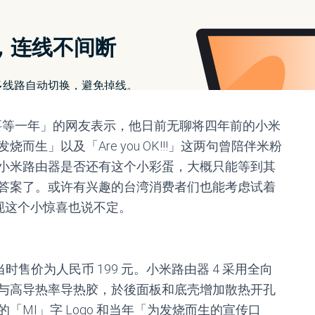
器 4 ，惊见产品小彩
You OK!!!」和「为发烧
然要等一年」的网友表示，他日前无聊将四年前的小米
而生」以及「Are you OK!!!」这两句曾陪伴米粉
小米路由器是否还有这个小彩蛋，大概只能等到其
答案了。或许有兴趣的台湾消费者们也能考虑试着
发现这个小惊喜也说不定。
当时售价为人民币 199 元。小米路由器 4 采用全向
与高导热率导热胶，於後面板和底壳增加散热开孔
MI」字 Logo 和当年「为发烧而生的宣传口