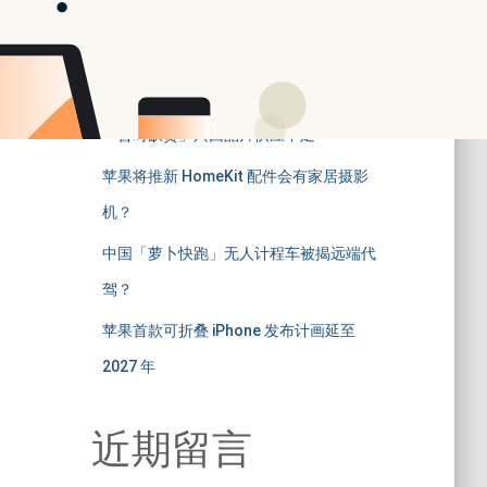
iOS 18.2 相机 App 黑屏问题引发用户不
满
分析指 Mate 70 系列热潮不如预期
「暂时缺货」只因晶片供应不足
苹果将推新 HomeKit 配件会有家居摄影
机？
中国「萝卜快跑」无人计程车被揭远端代
驾？
苹果首款可折叠 iPhone 发布计画延至
2027 年
近期留言