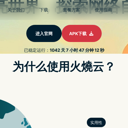
首页
NORDVPN安卓下载
NORDVPN免费
NORDVP
LUMINAR 4 专业修图软体限免，内
调查揭露 FACEBOOK 被踢出 APP STORE 榜单频率创新高，越来越难与 BERE
小米路由器 4 ，惊见
re You OK!!!」和