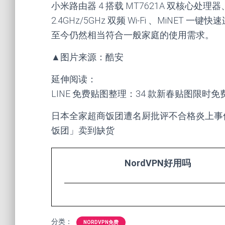
小米路由器 4 搭载 MT7621A 双核心处理器、配
2.4GHz/5GHz 双频 Wi-Fi 、MiN
至今仍然相当符合一般家庭的使用需求。
▲图片来源：酷安
延伸阅读：
LINE 免费贴图整理：34 款新春贴图限时
日本全家超商饭团遭名厨批评不合格炎上事
饭团」卖到缺货
NordVPN好用吗
分类：
NORDVPN免费