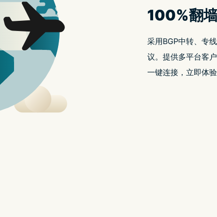
于
2022 年 1 月 19 日
由
nordVPN好用吗
发布
无聊拆解小米路由器 4 的有趣故事，他某天无聊
居然发现在电路板上有些「有趣的」文字。除了在电
的宣传口号，更惊见雷军当年广为流传的那句「Are