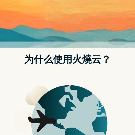
容，还没玩过的朋友相当推荐趁这时候拿一下。另外还有一
款《Evoland Legendary Edition》也同步释出限免活动，都
是免费终身游玩。
经典角色扮演游戏《异尘余生 3》
年度最佳游戏版限免！终身免费
游玩
点我前往 EPIC Games Store《异尘余生 3》限免活动
页面
点我前往 EPIC Games Store《Evoland Legendary
Edition》限免活动页面
现在进到 EPIC Games Store 首页後，就会看到《异尘余生
3》年度最佳游戏版和《Evoland Legendary Edition》限免消
息，一直到 10 月 27 日 23:00 截止。下周限免游戏也已经