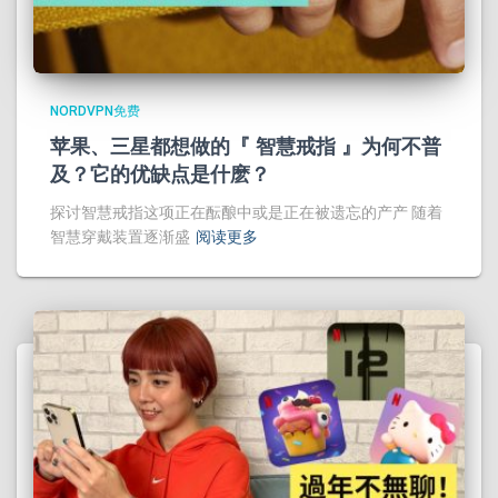
NORDVPN免费
苹果、三星都想做的『 智慧戒指 』为何不普
及？它的优缺点是什麽？
探讨智慧戒指这项正在酝酿中或是正在被遗忘的产产 随着
智慧穿戴装置逐渐盛
阅读更多