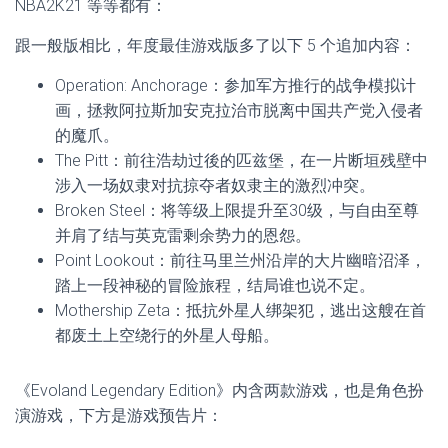
NBA2K21 等等都有：
跟一般版相比，年度最佳游戏版多了以下 5 个追加内容：
Operation: Anchorage：参加军方推行的战争模拟计
画，拯救阿拉斯加安克拉治市脱离中国共产党入侵者
的魔爪。
The Pitt：前往浩劫过後的匹兹堡，在一片断垣残壁中
涉入一场奴隶对抗掠夺者奴隶主的激烈冲突。
Broken Steel：将等级上限提升至30级，与自由至尊
并肩了结与英克雷剩余势力的恩怨。
Point Lookout：前往马里兰州沿岸的大片幽暗沼泽，
踏上一段神秘的冒险旅程，结局谁也说不定。
Mothership Zeta：抵抗外星人绑架犯，逃出这艘在首
都废土上空绕行的外星人母船。
《Evoland Legendary Edition》内含两款游戏，也是角色扮
演游戏，下方是游戏预告片：