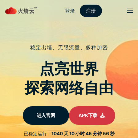
nordvpn 安卓
切换导
经典角色扮演游戏《异尘余生 3》年
度最佳游戏版限免！终身免费游玩
于
2022 年 10 月 22 日
由
nordvpn怎么用
发布
超经典的角色扮演游戏《异尘余生 3》（Fallout 3）相信不
少玩家应该都听过，虽然已经推出好几年了，但至今依旧很
受欢迎，在 Steam 最近评论中更获得极度好评的最高评
价。稍早 EPIC 推出这款游戏的限免活动，而且还是《异尘
余生 3》年度最佳游戏版，比起一般版还有 5 个 DLC 追加内