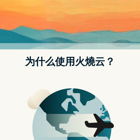
能就会知道是用在哪个场景。现在宝可梦官方宣布，这些音
效通通免费释出啦！
每次在看网路影片时，只要有宝可梦配乐入梗，都会让人会
心一笑，不过这麽知名的 IP，音效可不能乱用，是有版权
问题的。但现在不用担心啦！因为宝可梦公司释出了将近
160 个
《宝可梦珍珠／钻石》游戏内的音效
，打开资料夹一
听，OMG！童年回忆涌现耶，各种音效包含战斗、收服、
胜利、收服失败通通都有