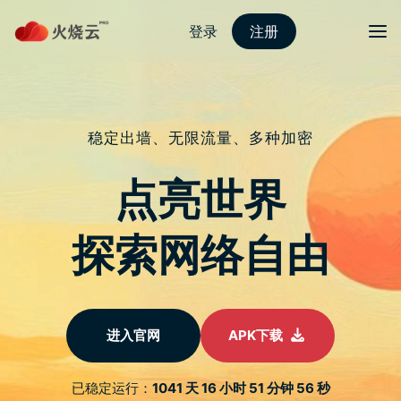
nordvpn 安卓
切换导
上百个『 宝可梦珍珠／钻石 』官方
免费音效！战斗、收服、胜利情境通
通有
于
2022 年 2 月 16 日
由
热火科技
发布
手刀下载
我想宝可梦应该是很多人的童年回忆，不管男女老少，甚至
现代的小朋友们都一定认识，且有许多配乐一放出来，你可