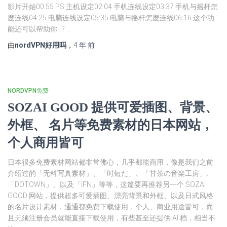
影片开始00:55 PS 主机设定02:04 手机连线设定03:37 手机与摇杆怎
麽连线04:25 电脑连线设定05:35 电脑与摇杆怎麽连线06:16 这个功
能还可以帮助你…? …
由
nordVPN好用吗
，
4 年
前
NORDVPN免费
SOZAI GOOD 提供可爱插图、背景、
外框、 名片等免费素材的日本网站，
个人商用皆可
日本很多免费素材网站都非常佛心，几乎都能商用，像是我们之前
介绍过的「无料写真素材」、「时短だ」、「甘茶の音楽工房」、
「DOTOWN」、以及「IFN」等等，这篇要再推荐另一个 SOZAI
GOOD 网站，提供超多可爱插图、漂亮背景和外框、以及日式风格
的名片设计素材，通通都免费下载使用，个人、商业用途皆可，而
且无须注册会员就能直接下载使用，有些甚至还提供 AI 档，相当不