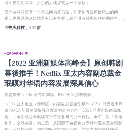
请不要使用等等，担心的人建议确认一下条款：
另外这网站还有一个常见问与答页面，如果你有任何使用上的问
题，也可以到这边找看有没有答案，真的没有就可以联络网站方。…
由
热火科技
，
4 年
前
NORDVPN免费
【2022 亚洲新媒体高峰会】原创韩剧
幕後推手！Netflix 亚太内容副总裁金
珉暎对华语内容发展深具信心
本篇来自 Netflix 官方新闻稿，INSIDE 经授权转载。
Netflix 亚太地区（除印度）内容副总裁金珉暎昨（19）日受邀出席
由 NMEA 新媒体暨影视音发展协会主办的「2022 亚洲新媒体高峰
会」，该活动是金珉暎在台首次参与的公开行程。会中，以「在地
制作，全球共赏」为主题，从国际平台视角分享针对亚太及台湾影
视产业趋势洞察，同时期盼借监国际经验、与顶尖创作团队联手，