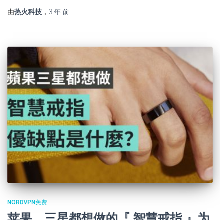
由
热火科技
，
3 年
前
NORDVPN免费
苹果、三星都想做的『 智慧戒指 』为