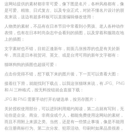
这网站提供的素材都非常可爱，像下图是名片，各种风格都有，像
是可爱、精致、日式复古、以及专业正式，对於不懂名片设计的朋
友来说，这边有超多样板可以直接编辑修改使用：
人物类的素材，不品有在日本节目中常看到小男孩、老人各种动作
表情，也有在日本时尚杂志中会看到的插图，以及穿着和服跪在地
上的插图：
文字素材也不错，目前正逢新年，前面几张推荐的也是有关於新
年，而且是日本祝贺词、英文、或是台湾可用的新年文字都有：
猫咪狗狗的插图也超级可爱：
点击你觉得不错，想下载下来的图片後，下一页可以查看大图：
接着往下滑，就能找到下载点，以我这张猫咪来说，有 JPG、PNG
和 AI 三种格式，按无料按钮就会直接下载：
JPG 和 PNG 需要手动打开右键选单，按另存图片：
关於授权使用部分，可以进到利用规约阅读，第二点就有写到，无
论你是企业、商业、非商业或个人，都能免费使用这网站的素材，
而且不用附上来源之类。当然，还是有一些禁止事项，像是不能用
在注册商标行为、第二次分发、犯罪活动、印刷时如果品质很差，