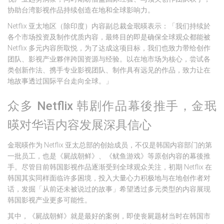
协助台湾影视作品持续创造在地和全球影响力。
Netflix 亚太地区（除印度）内容副总裁金珉暎表示：「我们持续於
各个市场投资及制作优质内容，最终目的即是确保全球观众都能被
Netflix 多元内容所取悦，为了达成这项目标，我们也致力带给创作
团队、影视产业夥伴跨国资源与经验。以在地市场为核心，尝试各
类创新作法、携手专业影视团队、制作具有远见的作品，致力让在
地故事透过国际平台走向全球。」
众多 Netflix 韩剧作品幕後推手，金珉
暎对华语内容发展深具信心
金珉暎作为 Netflix 亚太总部的创始成员，不仅是韩国内容部门的第
一批员工，也是《屍战朝鲜》、《鱿鱼游戏》等原创内容的幕後推
手。尽管目前韩国影视作品逐渐受到全球观众关注，初期 Netflix 在
韩国其实同样面临许多困境，投入大量心力积极地与在地创作者对
话，发掘「从前还未被说过的故事」希望透过多元类型的内容展现
韩国影视产业更多可能性。
其中，《屍战朝鲜》就是最好的案例，即使丧屍题材当时在韩国市