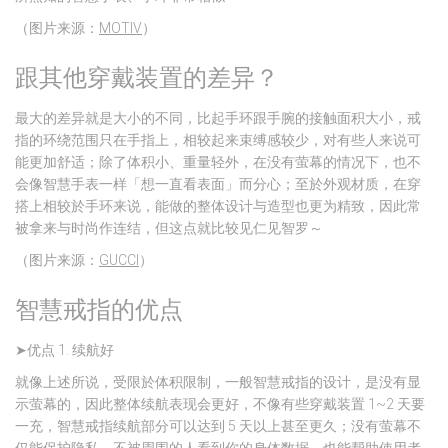
（图片来源：
MOTIV
）
跟其他穿戴装置的差异？
最大的差异就是大小的不同，比起手环跟手腕的接触面积大小，戒
指的环绕范围只在手指上，相较起来束缚感较少，对有些人来说可
能更加舒适；除了体积小、重量轻外，在没有萤幕的情况下，也不
会像智慧手表一样「想一直看表面」而分心；至於外观材质，在穿
搭上相较於手环来说，能做的整体设计与造型也更为精致，因此常
被拿来与时尚作连结，但这点就比较见仁见智罗～
（图片来源：
GUCCI
）
智慧戒指的优点
➤优点 1. 续航好
就像上述所说，受限於体积限制，一般智慧戒指的设计，是没有显
示萤幕的，因此整体续航表现会更好，不像有些穿戴装置 1~2 天要
一充，智慧戒指续航部分可以达到 5 天以上甚至更久；没有萤幕不