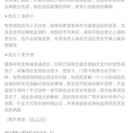
仅能保护隐私，不被周围的人看到你的身体数据，也能帮助使用者
远离数位焦虑，能在追踪健康的同时，更专心在眼前的事物
➤优点 2. 体积小
智慧戒指因为小又轻便，如果你希望拿来作为健康追踪的装置，尤
其是使用在睡眠监测时，相较於手环来说，戒指可能会更让人感到
更自在，也不会刺激皮肤，毕竟有些人真的无法忍受在手腕上戴东
西睡觉
➤优点 3. 更方便
随着科技发展越来越进步，目前已有能支援非接触式支付的智慧戒
指了，就像现在使用的信用卡、悠游卡、门禁卡能整合在手机一
样，智慧戒指同样能运用这些功能，你想想若戴一个小小的戒指就
能做到所有无接触式感应的事情，甚至连手机钱包都不用带，不是
超级方便吗？不过这样一来可能也会有安全性疑虑，因为如果戒指
弄丢了，就会造成很大的麻烦，因此现在也有厂商开发针对用户心
电图、行走方式等生物特徵认证，来避免骇客或身份盗用等恶意攻
击的风险
（图片来源：
McLEAR
）