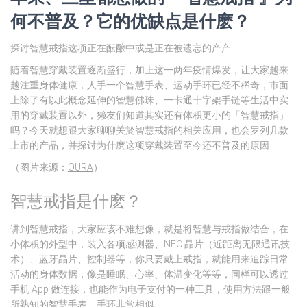
何不普及？它的优缺点是什麽？
探讨智慧戒指这项正在酝酿中或是正在被遗忘的产产
随着智慧穿戴装置逐渐盛行，加上这一两年疫情爆发，让大家越来
越注重身体健康，人手一个智慧手表、运动手环已经不稀奇，市面
上除了有以此概念延伸的智慧佛珠、一卡通十字架手链等生活中实
用的穿戴装置以外，獭友们知道其实还有体积更小的「智慧戒指」
吗？今天就想跟大家聊聊关於智慧戒指的相关应用，也会罗列几款
上市的产品，并探讨为什麽这项穿戴装置至今还不普及的原因
（图片来源：
OURA
）
智慧戒指是什麽？
讲到智慧戒指，大家应该不难想像，就是将智慧与戒指做结合，在
小体积的外型中，装入各项感测器、NFC 晶片（近距离无限通讯技
术）、蓝牙晶片、控制器等，你只要戴上戒指，就能用来追踪日常
活动的身体数据，像是睡眠、心率、体温变化等等，同样可以透过
手机 App 做连接，也能作为电子支付的一种工具，使用方法跟一般
所熟知的智慧手表、手环非常相似