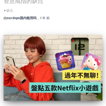
智慧戒指的缺点
➤缺点 …
由
nordvpn国内能用吗
，
4 年
前