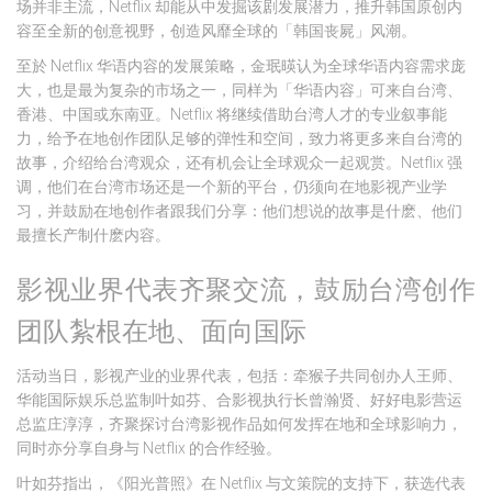
场并非主流，Netflix 却能从中发掘该剧发展潜力，推升韩国原创内
容至全新的创意视野，创造风靡全球的「韩国丧屍」风潮。
至於 Netflix 华语内容的发展策略，金珉暎认为全球华语内容需求庞
大，也是最为复杂的市场之一，同样为「华语内容」可来自台湾、
香港、中国或东南亚。Netflix 将继续借助台湾人才的专业叙事能
力，给予在地创作团队足够的弹性和空间，致力将更多来自台湾的
故事，介绍给台湾观众，还有机会让全球观众一起观赏。Netflix 强
调，他们在台湾市场还是一个新的平台，仍须向在地影视产业学
习，并鼓励在地创作者跟我们分享：他们想说的故事是什麽、他们
最擅长产制什麽内容。
影视业界代表齐聚交流，鼓励台湾创作
团队紮根在地、面向国际
活动当日，影视产业的业界代表，包括：牵猴子共同创办人王师、
华能国际娱乐总监制叶如芬、合影视执行长曾瀚贤、好好电影营运
总监庄淳淳，齐聚探讨台湾影视作品如何发挥在地和全球影响力，
同时亦分享自身与 Netflix 的合作经验。
叶如芬指出，《阳光普照》在 Netflix 与文策院的支持下，获选代表