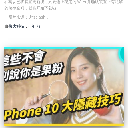
在确认已将装置更新後，只要连上稳定的 Wi-Fi 并确认装置上有足够
的储存空间，就能开始下载啦
（图片来源：
Unsplash
…
由
热火科技
，
4 年
前