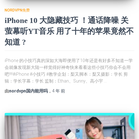
NORDVPN免费
iPhone 10 大隐藏技巧 ！通话降噪 关
萤幕听YT音乐 用了十年的苹果竟然不
知道 ?
iPhone 的小技巧真的深如大海即便用了10年还是有好多不知道一学
会就像发现新大陆一样觉得好神奇快来看看这些小技巧你会不会用
吧!!!!#iPhone #小技巧 #教学企划：梨又脚本：梨又摄影：学长 剪
辑：学长字幕：学长 监制：Ethan、Sunny、高小宇 …
由
nordvpn国内能用吗
，
4 年
前