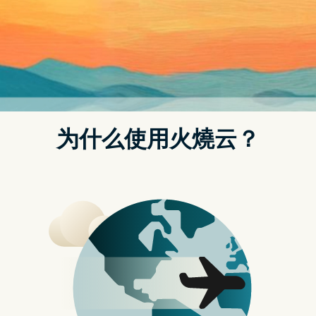
NORDVPN免费
无边记 App 好失望…苹果的半成品？
适合用在哪？ iOS 16.2、iPadOS
16.2、macOS Ventura 13.1 新功能
原本满心期待要用爆无边记 App结果越用越觉得….凉去…怎麽感觉像
是苹果开发的一半呢？今天要跟大家分享整体的使用操作与体验究
竟是哪里出了问题？【制作团队】企划：Linzy脚本：Linzy摄影： 高
小宇剪辑： 高小宇字幕： 高小宇监制：Ethan、晴子、高小宇 …