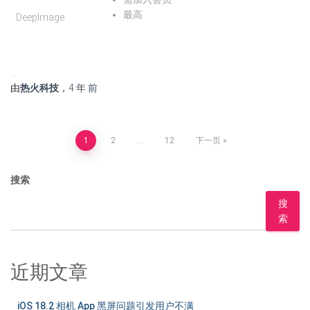
最高
DeepImage
…
由
热火科技
，
4 年
前
文
1
2
…
12
下一页
章
搜索
分
搜
索
页
近期文章
iOS 18.2 相机 App 黑屏问题引发用户不满