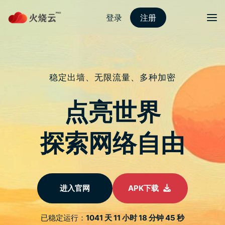
nordvpn 安卓
切换导
iPhone 与 Android 比较：哪一款更
适合你？购买前先看这篇再决定
于
2023 年 2 月 26 日
由
nordvpn国内能用吗
发布