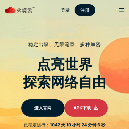
nordvpn 安卓
切换导
iPad 10 值得买吗？用 3 大需求分析
该怎麽选择
于
2022 年 10 月 20 日
由
nordVPN好用吗
发布