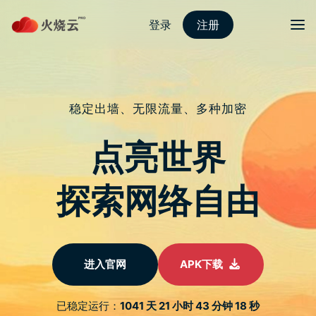
nordvpn 安卓
切换导
Google 相簿打不开！更新 iOS
16.3.1 後一直闪退，告诉你该如何解
决
于
2023 年 2 月 14 日
由
热火科技
发布