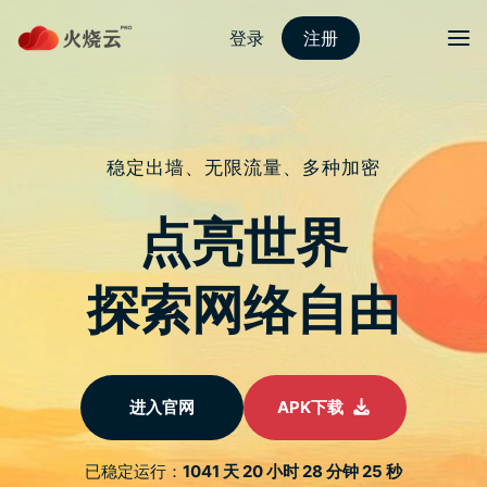
nordvpn 安卓
切换导
Steam 新品节将从 6/13 开始连 7 天
活动 提供数百款游戏新作试玩
于
2022 年 3 月 30 日
由
热火科技
发布
透过Steam新品节，Vavlve预期将能让更多中小型游戏开发
商、独立游戏开发者能藉此与更多玩家互动，并且推广即将
推出的游戏作品，同时更可透过Steam服务平台让玩家抢先
游玩。
Valve稍早确认今年度的Steam新品节，将从6月13日展开为