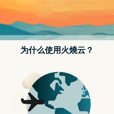
期7天的活动，将提供数百款游戏新作试玩，同时也将由开
发者透过直播分享游戏开发幕後。
Steam新品节已经接连举办几次，去年是在2月期间举办，
而前年则是选在10月时候展开，今年则是比照2019年回到6
月时候举办。
从时间点来看，Steam新品节有可能会与今年度的E3 2022
活动时间重叠，但以目前E3 2022尚未确定具体时程，而日
前也有消息指称E3 2022最终有可能取消，或许Valve先公布
Steam新品节举办时间，将能吸引更多玩家关注，同时也能
先与更多游戏开发者配合线上直播互动内容。
而透过Steam新品节，Vavlve预期将能让更多中小型游戏开
发商、独立游戏开发者能藉此与更多玩家互动，并且推广即
将推出的游戏作品，同时更可透过Steam服务平台让玩家抢
先游玩。