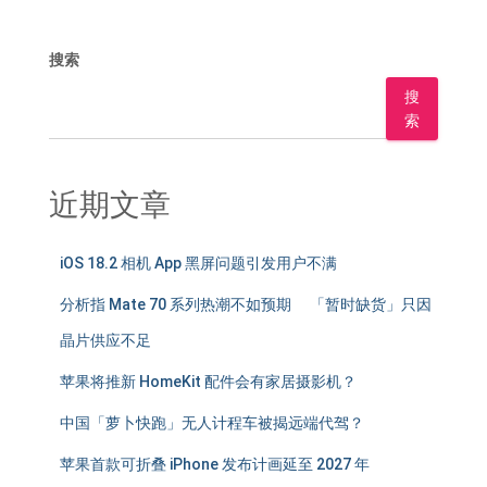
搜索
搜
索
近期文章
iOS 18.2 相机 App 黑屏问题引发用户不满
分析指 Mate 70 系列热潮不如预期 「暂时缺货」只因
晶片供应不足
苹果将推新 HomeKit 配件会有家居摄影机？
中国「萝卜快跑」无人计程车被揭远端代驾？
苹果首款可折叠 iPhone 发布计画延至 2027 年