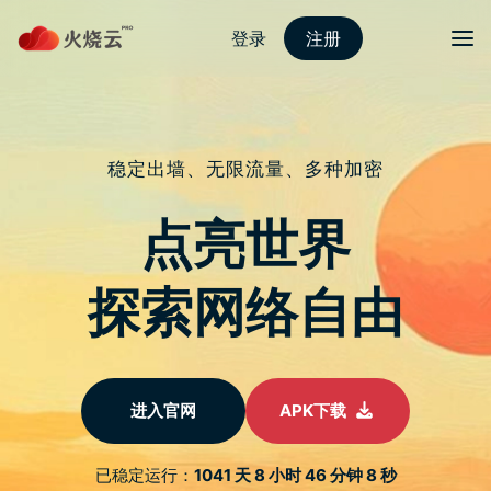
nordvpn 安卓
Blur 即将发币！交易所上线整理一
览、基本面分析简介
于
2023 年 2 月 14 日
由
nordvpn怎么用
发布
近期热门的 NFT 市场代币 $Blur 将於 2 月 15 日凌晨 1 点
（UTC+8）空投发币，本文为读者整理目前市场对於 Blur 平
台和竞品的分析，整理即将上线的交易所。
（前情提要：Bitget 扩大代币创新区，抢先交易 Blur 等热门
项目币种 ）