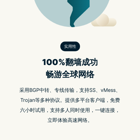
因为代币总量与这次流通数量尚未确定，而且第一阶段与第
二阶段的奖励箱子和第三阶段积分的关系也无公布，目前市
场普遍依照第一系列和第二系列的空投箱子的场外交易价格
（4.5U-5.5U）来推测，并且对标 X2Y2 和 Looksrare 两交易
平台的流通估值，X2Y2 和 Looksrare 的总发行量皆为 10
亿，FDV 分别为 1.8 亿和 2.9 亿。
Coingecko : X2Y2
Coingecko : Looks
值得注意的是在 Blur 刷积分在第三阶段的成本是很可观的，
因为用户标价的价格达标的话，经常会真的买到一些 NFT，
如果直接以地板价售出再扣掉税费是有可能亏钱的，这部分
就是刷积分的成本，目前社群有人预测积分的成本在 0.1-
0.25U 左右，而这部分也是需要在币价上考量进去。
Blur 平台分析
Blur 自称为“专业交易者的 NFT 市场”，Blur 直接身兼市场
（如 OpenSea）又兼聚合平台（如 Genie & Gem），并透