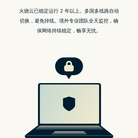
📍相关报导📍
NFT 市场霸主之争》一文透视 Blur 与 OpenSea 的两场较劲
Bitget 合约交易大赛开跑！榜一独得 Honda 重机，正收益
就可分润奖金
靠跟单交易突围！Bitget 衍生品交易量冲全球前三，市场占
有率达 11%
Nordvpn怎么用
分类：
电竞快讯
Tags:
Bitget
BitMart
Blur
Bybit
Coinbase
Gate
Huobi
KuCoin
Marketplace
MEXC
nft
OKX