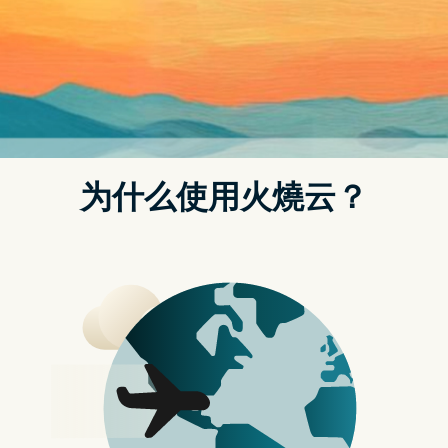
（相关补充：快讯》CZ辟谣：币安上架＄BLUR 是假消息，
再乱讲就黑名单）
近期 NFT 市场最关注的就是在 15 日凌晨 1 点平台 $Blur 发
币，因为代币总量和规则尚未公布，引起市场广泛讨论，市
场普遍将其估值、币价，对标同为 NFT 交易平台的
Looksrare、X2Y2，也预测 NFTFi 板块将会搭到顺风车，币
价能够有不错的短期涨幅。
Blur 将在哪里上线
目前已确认会在今晨上线 Blur 现货的交易所，包含
Coinbase、OKX、Bybit、Gate、MEXC、Kucoin、Bitget、
Huobi、Bitmart，而币安也就在刚刚公布上线 Blur 币种的传
言为假消息，在下午 Blur 与 Huobi 的 AMA 中，Blur 创办人
也透露在未来 Blur 将发行自己的 NFT，市场可以期待。
OKX 公告将上线 Blur 现货交易
Blur 估值猜测