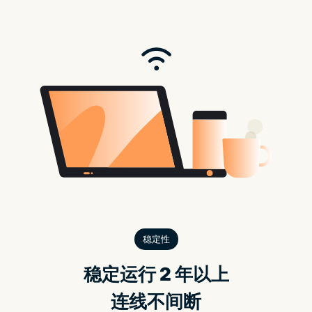
过三次的奖励机制吸引大量用户，据 Dune 分析师 hildobby
的数据显示以 4 种方法过滤互洗交易量的数据，得到关於
Blur NFT 交易平台的四大结论。
1.在有激励措施的情况下， 89% 的交易量是真实的，刷分交
易是偏少的（11% 黑色部分）。
2.刷分交易量通常是以高价值的 NFT 交易为主，若以交易笔
数来看，刷分比例更低（1.56% 黑色部分）。
3. 收集超过 12 万用户的交易历史，发现来自 Opensea 的用
户比例占 62.6%，有 22.3% 的新用户。
4. 相比最高用户数 Blur 的 52,900，压制 X2Y2（14,000）、
Looksrare（9,000） 。
结论是当 NFT 市场早就知道 Blur 将在 Q1 空投代币的情况
下，即便有刷分的交易，还是拥有很杰出的数据。它利用激
励机制促进了 NFT 在交易有更好的流动性，而不是单纯左
手倒右手的刷分交易