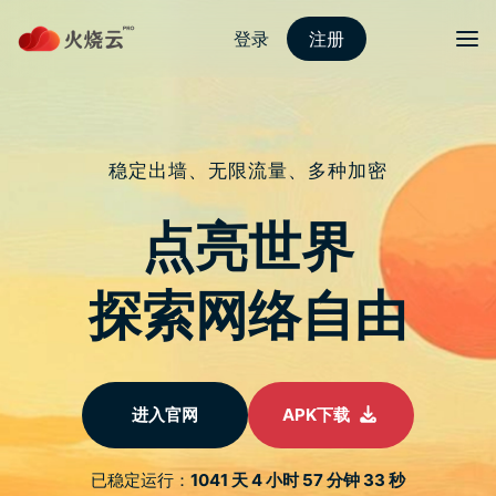
nordvpn 安卓
切换导
教用非法 APP 看盗版涉侵权 「疯
先生」与「电脑王阿达」出事了！
于
2024 年 12 月 10 日
由
nordVPN好用吗
发布
《中时新闻网》报导，台湾刑事局智财大队近日查获知名网
红「疯先生」及「电脑王阿达」涉嫌发布侵权 APP 教学文
章，并搜查三名涉案人士。警方表示，这些非法APP内容涉
及数百部影视作品，侵权市值超过新台币6亿元。