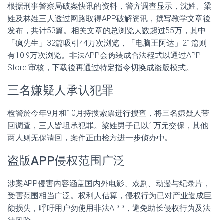
根据刑事警察局破案快讯的资料，警方调查显示，沈姓、梁
姓及林姓三人透过网路取得APP破解资讯，撰写教学文章後
发布，共计53篇。相关文章的总浏览人数超过55万，其中
「疯先生」32篇吸引44万次浏览，「电脑王阿达」21篇则
有10.9万次浏览。非法APP会伪装成合法程式以通过APP
Store 审核，下载後再通过特定指令切换成盗版模式。
三名嫌疑人承认犯罪
检警於今年9月和10月持搜索票进行搜查，将三名嫌疑人带
回调查，三人皆坦承犯罪。梁姓男子已以1万元交保，其他
两人则无保请回，案件正由检方进一步侦办中。
盗版APP侵权范围广泛
涉案APP侵害内容涵盖国内外电影、戏剧、动漫与纪录片，
受害范围相当广泛。权利人估算，侵权行为已对产业造成巨
额损失，呼吁用户勿使用非法APP，避免助长侵权行为及法