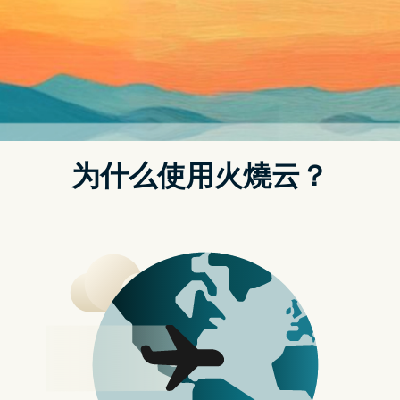
重点文章
严选 Black Friday 必买产品 绝不能错过的快闪优惠
【Black Friday 优惠】NordVPN 全年最便宜入手时机到
了！
iOS 18.1 升级後必用 控制中心加入 AirDrop
【教学】非美国用户也可使用 Apple Intelligence
Screenshot
涉嫌撰写教学文章
「疯先生」与「电脑王阿达」在科技与教学领域享有高度知
名度，粉丝人数超过40万。两人经营的网志和社群，提供越
狱与3C产品资讯。今年4月，日本版权机构CODA检举其散
布盗版影视APP的行为，并引起台南与台中地检署的调查。
侵权规模超 6 亿元