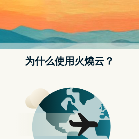
及同级旗舰机，不过却吸引不少摺叠萤幕的尝鲜族，上市後
也带动三星摺叠手机萤幕的销售量，可预期的是 Galaxy Z
Flip3 是使摺叠萤幕销售成长的功臣；虽然有关注手机市场
的玩家不难想像 Galaxy Z Flip3 卖得很好，但可能没料到後
续中国品牌平价摺叠机陆续推出後， Galaxy Z Flip3 在
2022 年第一季占了整体摺叠手机超过五成的销售量。
▲三星仍占摺叠机 74% 市场(图片来源： DSCC )
根据 DSCC 调查数据显示， 2022 年第一季摺叠手机出货仍
相当抢眼，虽然没有突破 2021 年第四季的历史新高，不过
相较 2022 年第一季暴增 571% ，仍为摺叠手机推出以来的
第二高；目前由於市场规模与产品推出较早的原因，三星仍
为摺叠手机的销售主力，拿下总体摺叠手机市场的 74% ，
其中 Galaxy Z Flip3 当然功不可没，也因此传出三星今年将
设法继续压低 Galaxy Z Flip4 的价格并持续扩大摺叠机的布
局。