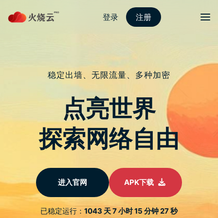
nordvpn 安卓
切换导
你可能会猜到 Galaxy Z Flip3 是摺叠
手机提升市占的关键，但可能没料到
2022 年第一季它吃下摺叠手机五成
出货量
于
2022 年 6 月 2 日
由
热火科技
发布
三星的 Galaxy Z Flip3 是市场上第一款将折叠萤幕价格压低
到与 Galaxy S 旗舰机近似的摺叠手机，虽然相机、电池不