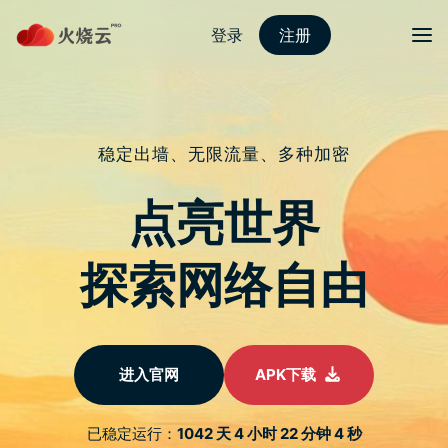
nordvpn 安卓
切换导
【ChatGPT 教学】一句魔法让你将
生活里高深知识变得超易明白
于
2024 年 4 月 15 日
由
nordvpn国内能用吗
发布
不少人在谈论 ChatGPT 这类生成式 AI 会取代人类的职位，
也有一些人想借 AI 「发大财」，例如用低价接一些翻译工
作回来找 ChatGPT 完成。其实 ChatGPT 有很多实用方式，
这次分享一下笔者常用的一种，就是叫 ChatGPT 解释一些
「高深」的知识。