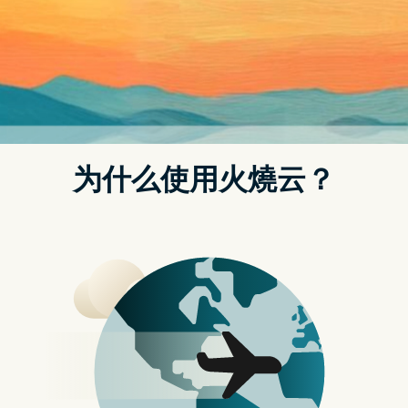
例子：#zh-tw 向一个 8 岁小朋友说明什麽是「量子力学」
这句「魔法」关键就是「向一个 8 岁小朋友说明」，作为成
人，相信看 Wiki 也未必看得懂什麽是「量子力学」，但
ChatGPT 就能够简单地解说了！
如果觉得 ChatGPT 解释得不够浅白，你可以追问下去，例
如说「能否再浅白一些，再多一些例子」，这样就能够更容
易让你听得明白。
有了 ChatGPT 後，家长们可问一问以下问题，随时解答小
朋友的提问吧！记得要用「魔法」！
为什麽天空是蓝色的？
为什麽彩虹有七个颜色？
什麽是黑洞？它们在哪里？
为什麽月亮看起来不同的形状？
为什麽地球会产生地震？
为什麽大象的鼻子这麽长？